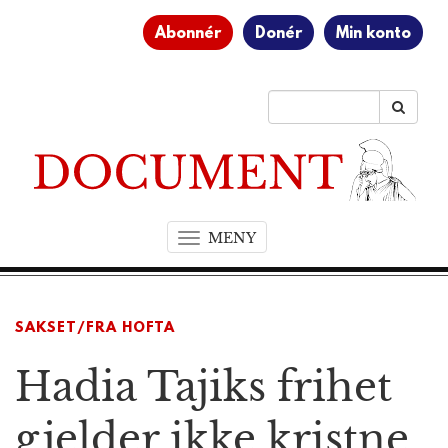
Abonnér
Donér
Min konto
MENY
T
o
g
g
SAKSET/FRA HOFTA
l
e
Hadia Tajiks frihet
n
a
v
gjelder ikke kristne
i