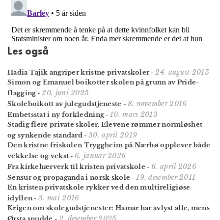
Les også
24. august 2015
Hadia Tajik angriper kristne privatskoler
-
Simon og Emanuel boikotter skolen på grunn av Pride-
20. juni 2025
flagging
-
8. november 2016
Skoleboikott av julegudstjeneste
-
10. mars 2013
Embetsstat i ny forkledning
-
Stadig flere private skoler. Elevene rømmer normløshet
30. april 2019
og synkende standard
-
Den kristne friskolen Tryggheim på Nærbø opplever både
6. januar 2026
vekkelse og vekst
-
6. april 2026
Fra kirkehærverk til kristen privatskole
-
19. desember 2011
Sensur og propaganda i norsk skole
-
En kristen privatskole rykker ved den multireligiøse
3. mai 2016
idyllen
-
Krigen om skole­gudstjenester: Hamar har avlyst alle, mens
2. desember 2025
Ørsta snudde
-