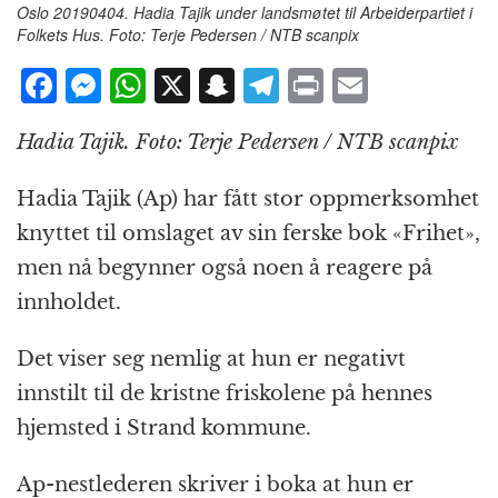
Oslo 20190404. Hadia Tajik under landsmøtet til Arbeiderpartiet i
Folkets Hus. Foto: Terje Pedersen / NTB scanpix
F
M
W
X
S
T
P
E
a
e
h
n
el
ri
m
Hadia Tajik. Foto: Terje Pedersen / NTB scanpix
c
ss
at
a
e
n
ai
e
e
s
p
g
t
l
Hadia Tajik (Ap) har fått stor oppmerksomhet
b
n
A
c
r
knyttet til omslaget av sin ferske bok «Frihet»,
o
g
p
h
a
men nå begynner også noen å reagere på
o
e
p
at
m
innholdet.
k
r
Det viser seg nemlig at hun er negativt
innstilt til de kristne friskolene på hennes
hjemsted i Strand kommune.
Ap-nestlederen skriver i boka at hun er