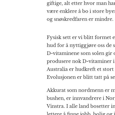
giftige, alt etter hvor man h
være enklere å bo i store bye
og snøskredfaren er mindre.
Fysisk sett er vi blitt formet
hud for å nyttiggjøre oss d
D-vitaminene som solen gir o
produsere nok D-vitaminer i 
Australia er hudkreft et stor
Evolusjonen er blitt tatt på s
Akkurat som nordmenn er me
bushen, er innvandrere i No
Vinstra. I alle land bosetter 
lettere å finne jobb, bolig o