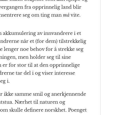
ergangen fra opprinnelig land blir
nsentrere seg om ting man
må
vite.
n akkumulering av innvandrere i et
ndrerne når et (for dem) tilstrekkelig
e lenger noe behov for å strekke seg
ingen, men holder seg til sine
 er for stor til at den opprinnelige
erne tar del i og viser interesse
eg i.
gir ikke samme smil og anerkjennende
utstua. Nærhet til naturen og
som skulle definere norskhet. Poenget