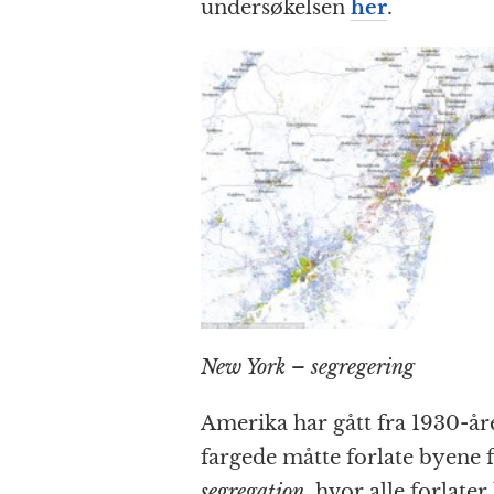
undersøkelsen
her
.
New York – segregering
Amerika har gått fra 1930-å
fargede måtte forlate byene f
segregation,
hvor alle forlater 