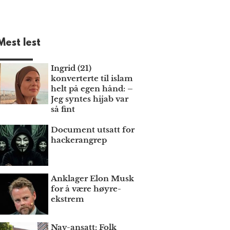
Mest lest
Ingrid (21)
konverterte til islam
helt på egen hånd: –
Jeg syntes hijab var
så fint
Document utsatt for
hackerangrep
Anklager Elon Musk
for å være høyre­
ekstrem
Nav-ansatt: Folk