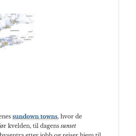
renes
sundown towns
, hvor de
ør kvelden, til dagens
sunset
bysentra etter jobb og reiser hjem til