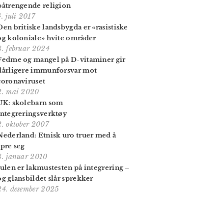
påtrengende religion
4. juli 2017
Den britiske landsbygda er «rasistiske
og koloniale» hvite områder
8. februar 2024
Fedme og mangel på D-vitaminer gir
dårligere immunforsvar mot
coronaviruset
2. mai 2020
UK: skolebarn som
integreringsverktøy
2. oktober 2007
Nederland: Etnisk uro truer med å
spre seg
8. januar 2010
Julen er lakmustesten på integrering –
og glansbildet slår sprekker
24. desember 2025