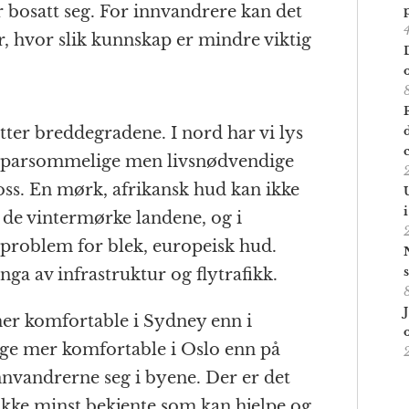
ar bosatt seg. For innvandrere kan det
r, hvor slik kunnskap er mindre viktig
 etter breddegradene. I nord har vi lys
e sparsommelige men livsnødvendige
ss. En mørk, afrikansk hud kan ikke
de vintermørke landene, og i
t problem for blek, europeisk hud.
enga av infrastruktur og flytrafikk.
r komfortable i Sydney enn i
rge mer komfortable i Oslo enn på
innvandrerne seg i byene. Der er det
g ikke minst bekjente som kan hjelpe og