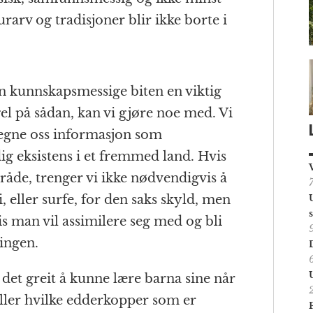
arv og tradisjoner blir ikke borte i
en kunnskapsmessige biten en viktig
el på sådan, kan vi gjøre noe med. Vi
ilegne oss informasjon som
dig eksistens i et fremmed land. Hvis
mråde, trenger vi ikke nødvendigvis å
 eller surfe, for den saks skyld, men
 man vil assimilere seg med og bli
ingen.
r det greit å kunne lære barna sine når
eller hvilke edderkopper som er