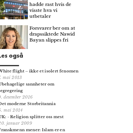
hadde rast hvis de
visste hva vi
utbetaler
Forsvarer ber om at
draps­siktede Nawid
Bayan slippes fri
Les også
White flight – ikke et isolert fenomen
7. mai 2013
Ubehagelige sannheter om
segregering
9. desember 2016
Det moderne Storbritannia
6. mai 2014
UK: - Religion splitter oss mest
20. januar 2009
Franskmenn mener: Islam er en