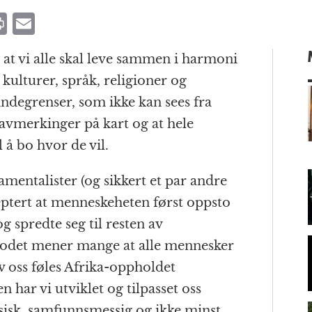
P
E
ri
m
 at vi alle skal leve sammen i harmoni
n
ai
e kulturer, språk, religioner og
t
l
andegrenser, som ikke kan sees fra
avmerkinger på kart og at hele
l å bo hvor de vil.
m
mentalister (og sikkert et par andre
septert at menneskeheten først oppsto
g spredte seg til resten av
hodet mener mange at alle mennesker
av oss føles Afrika-oppholdet
n har vi utviklet og tilpasset oss
sisk, samfunnsmessig og ikke minst