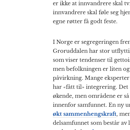
er ikke at innvandrere skal tvi
innvandrere skal føle seg hj
egne røtter få godt feste.
I Norge er segregeringen frem
Groruddalen har stor utflyt
som viser tendenser til gettoi
men befolkningen er liten og 
påvirkning. Mange eksperter
har «fått til» integrering. De
økende, men områdene er så s
innenfor samfunnet. En ny und
økt sammenhengskraft
, men
delsamfunnet som består av l