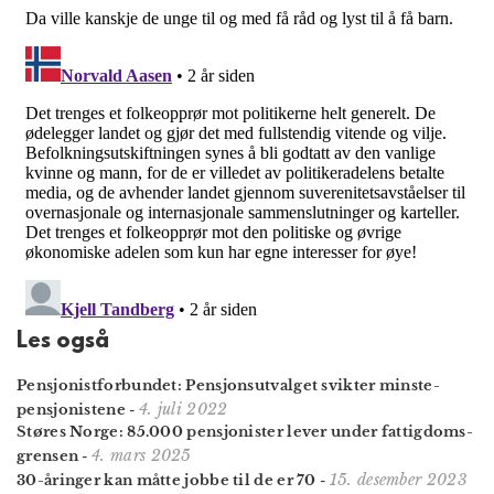
Les også
Pensjonist­forbundet: Pensjons­utvalget svikter minste­
4. juli 2022
pensjonistene
-
Støres Norge: 85.000 pensjonister lever under fattigdoms­
4. mars 2025
grensen
-
15. desember 2023
30-åringer kan måtte jobbe til de er 70
-