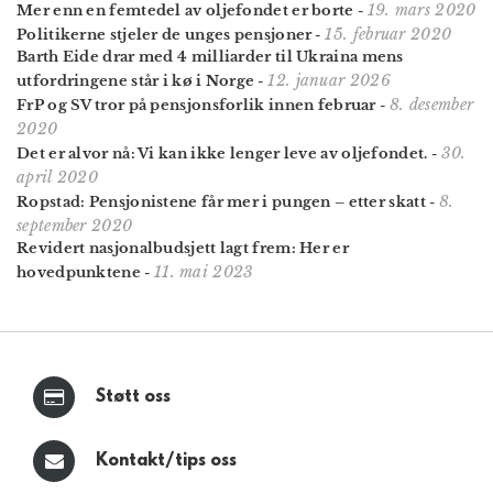
19. mars 2020
Mer enn en femtedel av oljefondet er borte
-
15. februar 2020
Politikerne stjeler de unges pensjoner
-
Barth Eide drar med 4 milliarder til Ukraina mens
12. januar 2026
utfordringene står i kø i Norge
-
8. desember
FrP og SV tror på pensjonsforlik innen februar
-
2020
30.
Det er alvor nå: Vi kan ikke lenger leve av oljefondet.
-
april 2020
8.
Ropstad: Pensjonistene får mer i pungen – etter skatt
-
september 2020
Revidert nasjonalbudsjett lagt frem: Her er
11. mai 2023
hovedpunktene
-
Støtt oss
Kontakt/tips oss