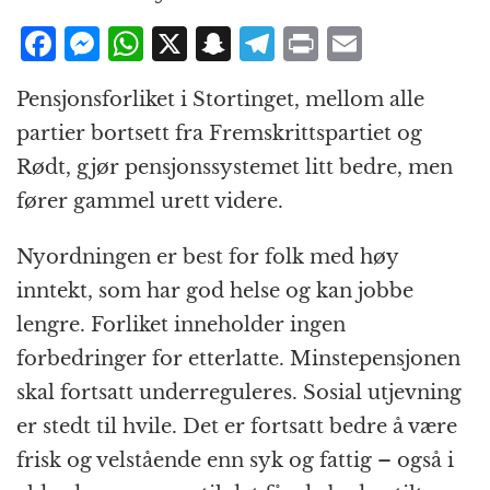
F
M
W
X
S
T
P
E
a
e
h
n
el
ri
m
Pensjonsforliket i Stortinget, mellom alle
c
ss
at
a
e
n
ai
partier bortsett fra Fremskrittspartiet og
e
e
s
p
g
t
l
Rødt, gjør pensjonssystemet litt bedre, men
b
n
A
c
r
fører gammel urett videre.
o
g
p
h
a
o
e
p
at
m
Nyordningen er best for folk med høy
k
r
inntekt, som har god helse og kan jobbe
lengre. Forliket inneholder ingen
forbedringer for etterlatte. Minstepensjonen
skal fortsatt underreguleres. Sosial utjevning
er stedt til hvile. Det er fortsatt bedre å være
frisk og velstående enn syk og fattig – også i