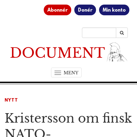
Abonnér
Donér
Min konto
MENY
T
o
g
g
NYTT
l
e
Kristersson om finsk
n
a
v
NATO-
i