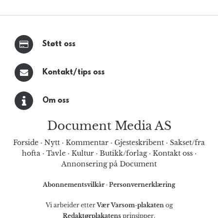
Støtt oss
Kontakt/tips oss
Om oss
Document Media AS
Forside
·
Nytt
·
Kommentar
·
Gjesteskribent
·
Sakset/fra
hofta
·
Tavle
·
Kultur
·
Butikk/forlag
·
Kontakt oss
·
Annonsering på Document
Abonnementsvilkår
·
Personvernerklæring
Vi arbeider etter
Vær Varsom-plakaten
og
Redaktørplakatens
prinsipper.