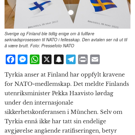
Sverige og Finland ble tidlig enige om å fullføre
søknadsprosessen til NATO i fellesskap. Den avtalen ser nå ut til
å være brutt. Foto: Pressefoto NATO
F
M
W
X
S
T
P
E
a
e
h
n
el
ri
m
Tyrkia anser at Finland har oppfylt kravene
c
ss
at
a
e
n
ai
for NATO-medlemskap. Det meldte Finlands
e
e
s
p
g
t
l
utenriksminister Pekka Haavisto lørdag
b
n
A
c
r
under den internasjonale
o
g
p
h
a
sikkerhetskonferansen i München. Selv om
o
e
p
at
m
Tyrkia ennå ikke har tatt sin endelige
k
r
avgjørelse angående ratifiseringen, betyr