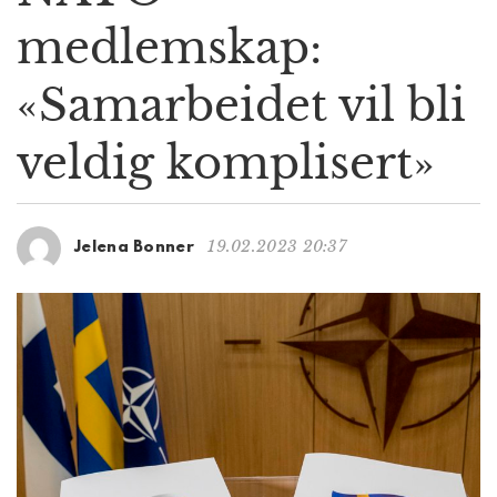
g
medlemskap:
a
t
«Samarbeidet vil bli
i
o
n
veldig komplisert»
19.02.2023 20:37
Jelena Bonner