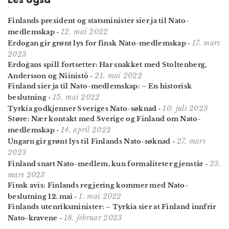
Les også
Finlands president og statsminister sier ja til Nato-
12. mai 2022
medlemskap
-
17. mars
Erdogan gir grønt lys for finsk Nato-medlemskap
-
2023
Erdoğans spill fortsetter: Har snakket med Stoltenberg,
21. mai 2022
Andersson og Niinistö
-
Finland sier ja til Nato-medlemskap: – En historisk
15. mai 2022
beslutning
-
10. juli 2023
Tyrkia godkjenner Sveriges Nato-søknad
-
Støre: Nær kontakt med Sverige og Finland om Nato-
14. april 2022
medlemskap
-
27. mars
Ungarn gir grønt lys til Finlands Nato-søknad
-
2023
23.
Finland snart Nato-medlem, kun formaliteter gjenstår
-
mars 2023
Finsk avis: Finlands regjering kommer med Nato-
1. mai 2022
beslutning 12. mai
-
Finlands utenriksminister: – Tyrkia sier at Finland innfrir
18. februar 2023
Nato-kravene
-