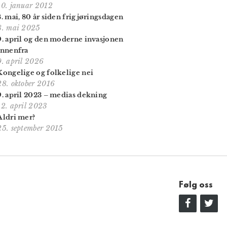
10. januar 2012
8. mai, 80 år siden frigjørings­dagen
8. mai 2025
9. april og den moderne invasjonen
innenfra
9. april 2026
Kongelige og folkelige nei
28. oktober 2016
9. april 2023 – medias dekning
12. april 2023
Aldri mer?
25. september 2015
Følg oss