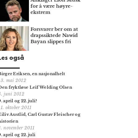
for å være høyre­
ekstrem
Forsvarer ber om at
draps­siktede Nawid
Bayan slippes fri
Les også
Birger Eriksen, en nasjonalhelt
13. mai 2012
Den fryktløse Leif Welding Olsen
3. juni 2012
9. april og 22. juli?
11. oktober 2011
Eiliv Austlid, Carl Gustav Fleischer og
historien
4. november 2011
9. april og 22. juli