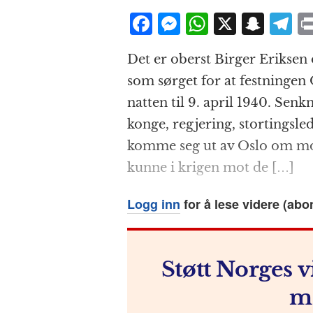
F
M
W
X
S
T
a
e
h
n
el
Det er oberst Birger Eriksen 
c
ss
at
a
e
som sørget for at festningen
e
e
s
p
g
natten til 9. april 1940. Sen
b
n
A
c
r
konge, regjering, stortingsled
o
g
p
h
a
komme seg ut av Oslo om mor
o
e
p
at
kunne i krigen mot de […]
k
r
Logg inn
for å lese videre (abo
Støtt Norges v
m