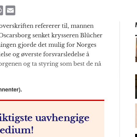
P
E
ri
m
overskriften refererer til, mannen
n
ai
 Oscarsborg senket krysseren Blücher
t
l
kningen gjorde det mulig for Norges
else og øverste forsvarsledelse å
genen og ta styring som best de nå
m
nnenter).
iktigste uavhengige
edium!