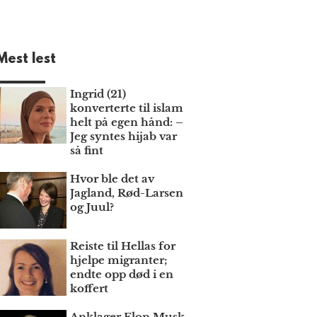
Mest lest
Ingrid (21)
konverterte til islam
helt på egen hånd: –
Jeg syntes hijab var
så fint
Hvor ble det av
Jagland, Rød-Larsen
og Juul?
Reiste til Hellas for
hjelpe migranter;
endte opp død i en
koffert
Anklager Elon Musk