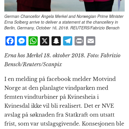
German Chancellor Angela Merkel and Norwegian Prime Minister
Erna Solberg arrive to deliver a statement at the chancellery in
Berlin, Germany, October 16, 2018. REUTERS/Fabrizio Bensch
F
M
W
X
S
T
P
E
a
e
h
n
el
ri
m
Erna hos Merkel 18. oktober 2018. Foto: Fabrizio
c
ss
at
a
e
n
ai
Bensch/Reuters/Scanpix
e
e
s
p
g
t
l
b
n
A
c
r
I en melding på facebook melder Motvind
o
g
p
h
a
Norge at den planlagte vindparken med
o
e
p
at
m
femten vindturbiner på Kvinesheia i
k
r
Kvinesdal ikke vil bli realisert. Det er NVE
avslag på søknaden fra Statkraft om utsatt
frist, som var utslagsgivende. Konsesjonen ble