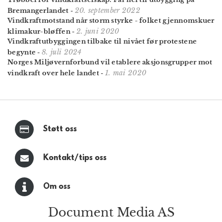
20. september 2022
Bremanger­landet
-
Vindkraftmotstand når storm styrke - folket gjennomskuer
2. juni 2020
klimakur-bløffen
-
Vindkraft­utbyggingen tilbake til nivået før protestene
8. juli 2024
begynte
-
Norges Miljøvern­forbund vil etablere aksjonsgrupper mot
1. mai 2020
vindkraft over hele landet
-
Støtt oss
Kontakt/tips oss
Om oss
Document Media AS