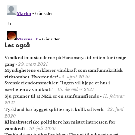
Les også
Vindkraftmotstanderne på Haramsøya til retten for tredje
29. mars 2021
gang
-
Myndighetene erklærer vindkraft som samfunnskritisk
5. april 2020
virksomhet. Hvorfor det?
-
Svensk eiendomsmekler: "Ingen vil kjøpe et hus i
15. desember 2021
nærheten av vindkraft"
-
11. februar
Sju grunner til at NRK er en samfunnsfiende
-
2021
22. juni
Tyskland har bygget splitter nytt kullkraftverk
-
2020
Klimahysteriske politikere har mistet interessen for
10. juli 2020
vannkraft
-
Trøbbel for vindkraft­selskap: Får nei til utbygging på