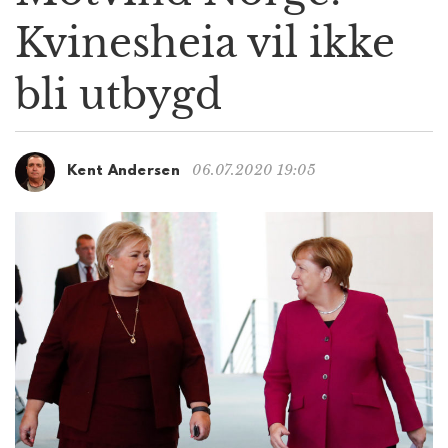
g
Kvinesheia vil ikke
a
t
bli utbygd
i
o
n
06.07.2020 19:05
Kent Andersen