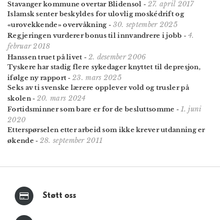
27. april 2017
Stavanger kommune overtar Blidensol
-
Islamsk senter beskyldes for ulovlig moské­drift og
30. september 2025
«urovekkende» overvåkning
-
4.
Regjeringen vurderer bonus til innvandrere i jobb
-
februar 2018
2. desember 2006
Hanssen truet på livet
-
Tyskere har stadig flere sykedager knyttet til depresjon,
23. mars 2025
ifølge ny rapport
-
Seks av ti svenske lærere opplever vold og trusler på
20. mars 2024
skolen
-
1. juni
Fortidsminner som bare er for de besluttsomme
-
2020
Etterspørselen etter arbeid som ikke krever utdanning er
28. september 2011
økende
-
Støtt oss