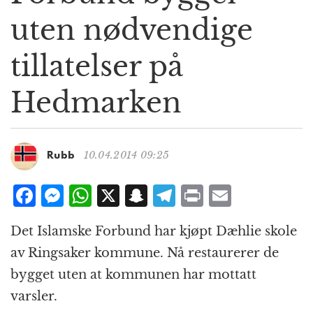
g
uten nødvendige
a
t
tillatelser på
i
o
n
Hedmarken
10.04.2014 09:25
Rubb
F
M
W
X
S
T
P
E
a
e
h
n
el
ri
m
Det Islamske Forbund har kjøpt Dæhlie skole
c
ss
at
a
e
n
ai
av Ringsaker kommune. Nå restaurerer de
e
e
s
p
g
t
l
bygget uten at kommunen har mottatt
b
n
A
c
r
varsler.
o
g
p
h
a