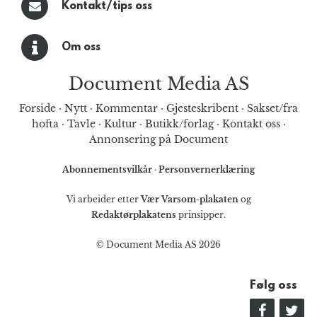
Kontakt/tips oss
Om oss
Document Media AS
Forside
·
Nytt
·
Kommentar
·
Gjesteskribent
·
Sakset/fra
hofta
·
Tavle
·
Kultur
·
Butikk/forlag
·
Kontakt oss
·
Annonsering på Document
Abonnementsvilkår
·
Personvernerklæring
Vi arbeider etter
Vær Varsom-plakaten
og
Redaktørplakatens
prinsipper.
© Document Media AS 2026
Følg oss