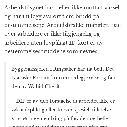
o
e
p
at
m
Arbeidstilsynet har heller ikke mottatt varsel
k
r
og har i tillegg avslørt flere brudd på
bestemmelsene. Arbeidsbrakke mangler, liste
over arbeidere er ikke tilgjengelig og
arbeidere uten lovpålagt ID-kort er av
bestemmelsesbruddene som nevnes.
Byggesakssjefen i Ringsaker har nå bedt Det
Islamske Forbund om en redegjørelse og fått
den av Wahid Cherif.
– DIF er av den forståelse at arbeidet ikke er
søknadspliktig eller krever spesiell tillatelse.
Vi gjør ingen endring på fasaden og heller