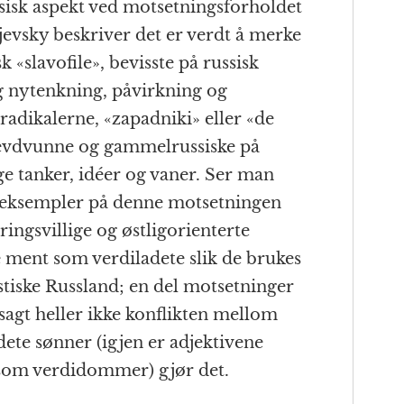
sisk aspekt ved motsetningsforholdet
jevsky beskriver det er verdt å merke
k «slavofile», bevisste på russisk
lig nytenkning, påvirkning og
radikalerne, «zapadniki» eller «de
 hevdvunne og gammelrussiske på
ige tanker, idéer og vaner. Ser man
m eksempler på denne motsetningen
ingsvillige og østligorienterte
 ment som verdiladete slik de brukes
tiske Russland; en del motsetninger
vsagt heller ikke konflikten mellom
ete sønner (igjen er adjektivene
 som verdidommer) gjør det.