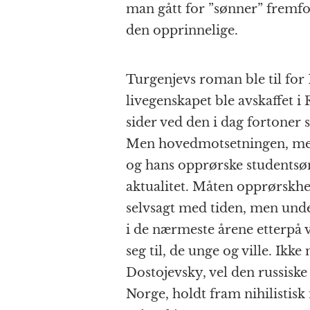
man gått for ”sønner” fremfor
den opprinnelige.
Turgenjevs roman ble til for 
livegenskapet ble avskaffet i 
sider ved den i dag fortoner s
Men hovedmotsetningen, mell
og hans opprørske studentsøn
aktualitet. Måten opprørskhe
selvsagt med tiden, men under
i de nærmeste årene etterpå v
seg til, de unge og ville. Ikk
Dostojevsky, vel den russiske
Norge, holdt fram nihilistis