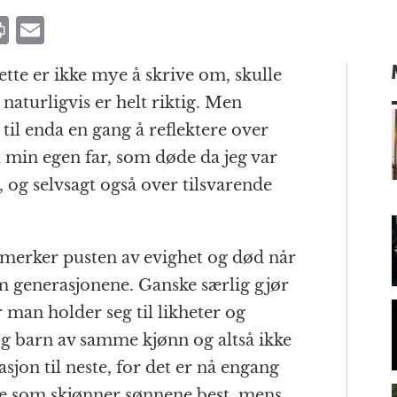
P
E
ri
m
ette er ikke mye å skrive om, skulle
n
ai
aturligvis er helt riktig. Men
t
l
til enda en gang å reflektere over
l min egen far, som døde da jeg var
, og selvsagt også over tilsvarende
m
n merker pusten av evighet og død når
m generasjonene. Ganske særlig gjør
år man holder seg til likheter og
og barn av samme kjønn og altså ikke
sjon til neste, for det er nå engang
ene som skjønner sønnene best, mens