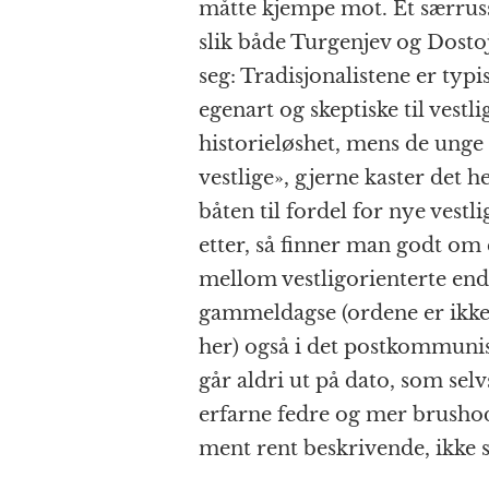
måtte kjempe mot. Et særrus
slik både Turgenjev og Dosto
seg: Tradisjonalistene er typis
egenart og skeptiske til vest
historieløshet, mens de unge 
vestlige», gjerne kaster det
båten til fordel for nye vestl
etter, så finner man godt o
mellom vestligorienterte endr
gammeldagse (ordene er ikke
her) også i det postkommunis
går aldri ut på dato, som sel
erfarne fedre og mer brushod
ment rent beskrivende, ikke