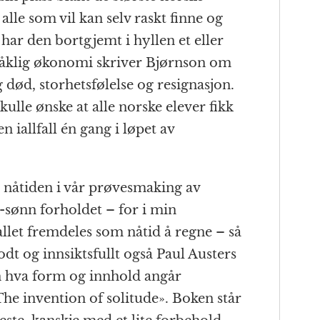
alle som vil kan selv raskt finne og
 har den bortgjemt i hyllen et eller
pråklig økonomi skriver Bjørnson om
 død, storhetsfølelse og resignasjon.
kulle ønske at alle norske elever fikk
 iallfall én gang i løpet av
l nåtiden i vår prøvesmaking av
r-sønn forholdet – for i min
allet fremdeles som nåtid å regne – så
odt og innsiktsfullt også Paul Austers
 hva form og innhold angår
e invention of solitude». Boken står