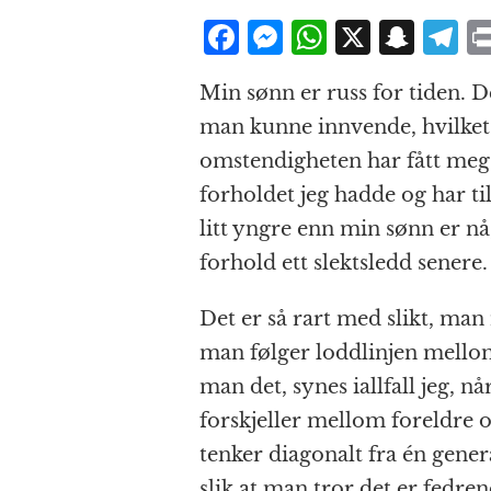
F
M
W
X
S
T
a
e
h
n
el
Min sønn er russ for tiden. D
c
ss
at
a
e
man kunne innvende, hvilket n
e
e
s
p
g
omstendigheten har fått meg 
b
n
A
c
r
forholdet jeg hadde og har ti
o
g
p
h
a
litt yngre enn min sønn er nå
o
e
p
at
forhold ett slektsledd senere.
k
r
Det er så rart med slikt, ma
man følger loddlinjen mello
man det, synes iallfall jeg, n
forskjeller mellom foreldre 
tenker diagonalt fra én genera
slik at man tror det er fedr