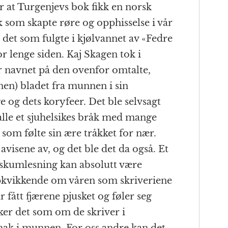
 at Turgenjevs bok fikk en norsk
k som skapte røre og opphisselse i vår
et som fulgte i kjølvannet av «Fedre
or lenge siden. Kaj Skagen tok i
r navnet på den ovenfor omtalte,
nen) bladet fra munnen i sin
e og dets koryfeer. Det ble selvsagt
lle et sjuhelsikes bråk med mange
 som følte sin ære tråkket for nær.
i avisene av, og det ble det da også. Et
skumlesning kan absolutt være
ppkvikkende om våren som skriveriene
r fått fjærene pjusket og føler seg
ker det som om de skriver i