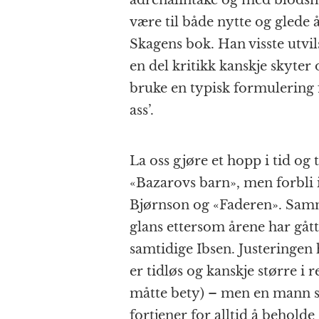
adrenalintåke og med blodsm
være til både nytte og glede å
Skagens bok. Han visste utvi
en del kritikk kanskje skyter 
bruke en typisk formulering 
ass’.
La oss gjøre et hopp i tid og
«Bazarovs barn», men forbli i
Bjørnson og «Faderen». Samm
glans ettersom årene har gå
samtidige Ibsen. Justeringen 
er tidløs og kanskje større i 
måtte bety) – men en mann s
fortjener for alltid å beholde