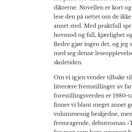
dikterne. Novellen er kort og 
lese den på nettet om de ikke
annet sted. Med praktfull s
hovmod og fall, kjærlighet og
Bedre gjør ingen det, og jeg s
med seg denne leseopplevelsen
skoletiden.
Om vi igjen vender tilbake ti
litterære fremstillinger av fa
forestillingsverden er 1980-t
finner vi blant meget annet g
volummessig beskjedne, men
fremragende, debutroman «Th