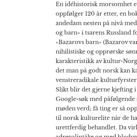
En idéhistorisk morsomhet er
oppfølger 120 år etter, en bo
andedam nesten på nivå med d
og barn» i tsarens Russland f
«Bazarovs barn» (Bazarov va
nihilistiske og opprørske søn
karakteristikk av kultur-Norg
det man på godt norsk kan ka
venstreradikale kulturfyrster
Slikt blir det gjerne kjefting 
Google-søk med påfølgende 
møden verd; få ting er så o
til norsk kulturelite når de ha
urettferdig behandlet. Da vir