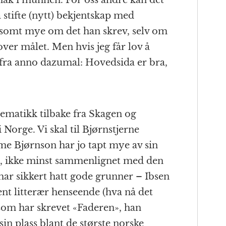
ak i munnen. For oss andre kan det
 stifte (nytt) bekjentskap med
lsomt mye om det han skrev, selv om
over målet. Men hvis jeg får lov å
fra anno dazumal: Hovedsida er bra,
 tematikk tilbake fra Skagen og
 Norge. Vi skal til Bjørnstjerne
e Bjørnson har jo tapt mye av sin
tt, ikke minst sammenlignet med den
har sikkert hatt gode grunner – Ibsen
rent litterær henseende (hva nå det
om har skrevet «Faderen», han
 sin plass blant de største norske