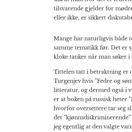
tilsvarende gjelder for mødre
eller ikke, er sikkert diskutabe
Mange har naturligvis både 
samme tematikk før. Det er sj
kloke tanker når man søker i d
Tittelen tatt i betraktning e
Turgenjev hvis ”Fedre og sønn
litteratur, og dermed også i v
er at boken på russisk heter ”
hvorfor oversettere tar seg sli
det ”kjønnsdiskriminerende” s
jeg egentlig at den valgte var