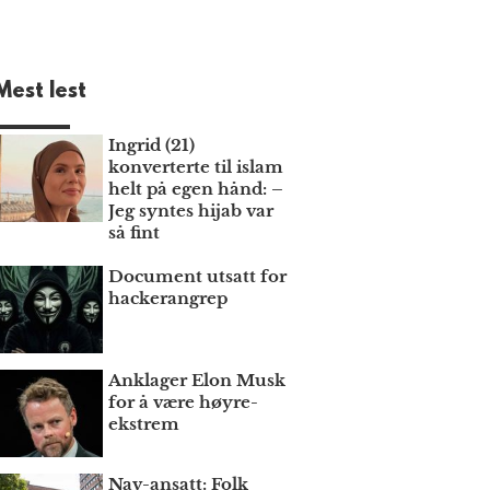
Mest lest
Ingrid (21)
konverterte til islam
helt på egen hånd: –
Jeg syntes hijab var
så fint
Document utsatt for
hackerangrep
Anklager Elon Musk
for å være høyre­
ekstrem
Nav-ansatt: Folk