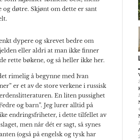
 og døtre. Skjønt om dette er sant
lt.
tenkt dypere og skrevet bedre om
elden eller aldri at man ikke finner
e rette bøkene, og så heller ikke her.
r det rimelig å begynne med Ivan
er” er et av de store verkene i russisk
erdenslitteraturen. En liten pussighet
Fedre og barn”. Jeg lurer alltid på
ke endringsfriheter, i dette tilfellet av
laget, men når dét er sagt, så synes
ianten (også på engelsk og tysk har