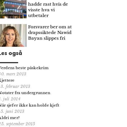
hadde rast hvis de
visste hva vi
utbetaler
Forsvarer ber om at
draps­siktede Nawid
Bayan slippes fri
Les også
Verdens beste påskekrim
30. mars 2013
Kjettere
13. februar 2013
Notater fra undergrunnen
4. juli 2014
Når sjefer ikke kan holde kjeft
15. juni 2013
Aldri mer?
25. september 2015