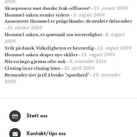
2006
21. januar 2005
Skueprosess mot danske Irak-offiserer?
-
9. august 2004
Hommel-saken romler videre
-
Annemette Hommel er prügelknabe; destruktiv følsomhet
19. oktober 2005
-
8. august
Hommel-saken, et spørsmål om troverdighet
-
2004
12. august 2004
Svik på dansk. Virkeligheten er besværlig
-
15. august 2004
Hommel-saken skaper nye skiller
-
8. november 2019
Når en løgn gjentas ofte nok
-
15. april 2004
Closing in or closing time
-
29. november
Bernander sier ja til å bruke "apartheid"
-
2003
Støtt oss
Kontakt/tips oss