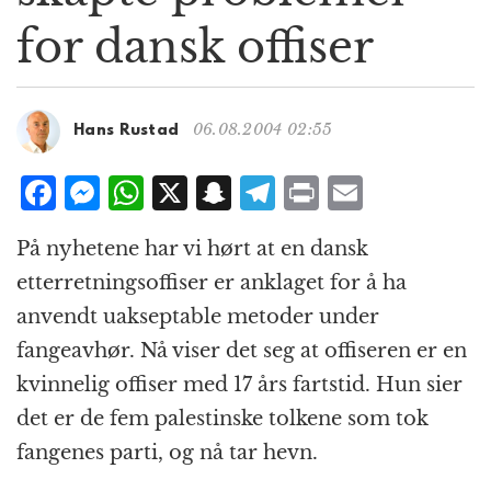
g
for dansk offiser
a
t
i
o
06.08.2004 02:55
Hans Rustad
n
F
M
W
X
S
T
P
E
a
e
h
n
el
ri
m
På nyhetene har vi hørt at en dansk
c
ss
at
a
e
n
ai
etterretningsoffiser er anklaget for å ha
e
e
s
p
g
t
l
anvendt uakseptable metoder under
b
n
A
c
r
fangeavhør. Nå viser det seg at offiseren er en
o
g
p
h
a
kvinnelig offiser med 17 års fartstid. Hun sier
o
e
p
at
m
det er de fem palestinske tolkene som tok
k
r
fangenes parti, og nå tar hevn.