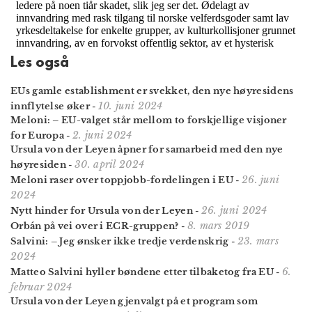
Les også
EUs gamle establishment er svekket, den nye høyre­sidens
10. juni 2024
innflytelse øker
-
Meloni: – EU-valget står mellom to forskjellige visjoner
2. juni 2024
for Europa
-
Ursula von der Leyen åpner for samarbeid med den nye
30. april 2024
høyresiden
-
26. juni
Meloni raser over toppjobb-fordelingen i EU
-
2024
26. juni 2024
Nytt hinder for Ursula von der Leyen
-
8. mars 2019
Orbán på vei over i ECR-gruppen?
-
23. mars
Salvini: – Jeg ønsker ikke tredje verdenskrig
-
2024
6.
Matteo Salvini hyller bøndene etter tilbaketog fra EU
-
februar 2024
Ursula von der Leyen gjenvalgt på et program som