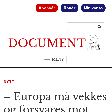
Abonnér
Donér
Min konto
MENY
T
o
g
g
NYTT
l
e
– Europa må vekkes
n
a
v
og forsvares mot
i