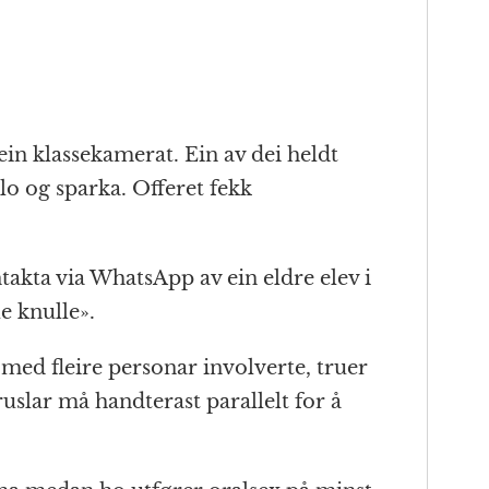
ein klassekamerat. Ein av dei heldt
o og sparka. Offeret fekk
ntakta via WhatsApp av ein eldre elev i
e knulle».
n med fleire personar involverte, truer
ruslar må handterast parallelt for å