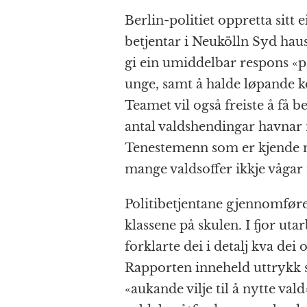
Berlin-politiet oppretta sitt
betjentar i Neukölln Syd hau
gi ein umiddelbar respons «p
unge, samt å halde løpande k
Teamet vil også freiste å få b
antal valdshendingar havnar n
Tenestemenn som er kjende me
mange valdsoffer ikkje vågar m
Politibetjentane gjennomfør
klassene på skulen. I fjor uta
forklarte dei i detalj kva de
Rapporten inneheld uttrykk
«aukande vilje til å nytte va