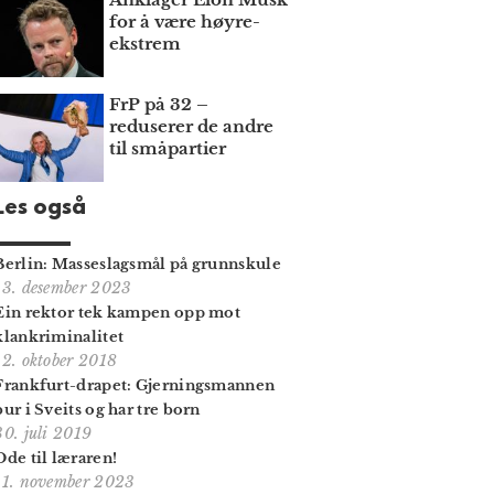
for å være høyre­
ekstrem
FrP på 32 –
reduserer de andre
til småpartier
Les også
Berlin: Masse­slagsmål på grunn­skule
13. desember 2023
Ein rektor tek kampen opp mot
klankriminalitet
12. oktober 2018
Frankfurt-drapet: Gjerningsmannen
bur i Sveits og har tre born
30. juli 2019
Ode til læraren!
11. november 2023