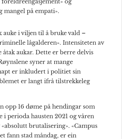
e foreldreengasjement» og
og mangel på empati».
k auke i viljen til å bruke vald –
iminelle lågalderen». Intensiteten av
le åtak aukar. Dette er berre delvis
. Røynslene syner at mange
pt er inkludert i politiet sin
blemet er langt ifrå tilstrekkeleg
enn opp 16 døme på hendingar som
 i perioda hausten 2021 og våren
v «absolutt brutalisering». «Campus
t fann stad måndag, er ein