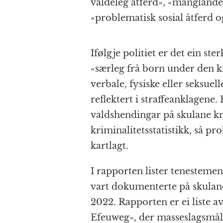
valdeleg åtferd», «mangland
«problematisk sosial åtferd 
Ifølgje politiet er det ein ster
«særleg frå born under den kr
verbale, fysiske eller seksuel
reflektert i straffeanklagene
valdshendingar på skulane kna
kriminalitetsstatistikk, så pro
kartlagt.
I rapporten lister tenestem
vart dokumenterte på skulane
2022. Rapporten er ei liste a
Efeuweg», der masseslagsmåle