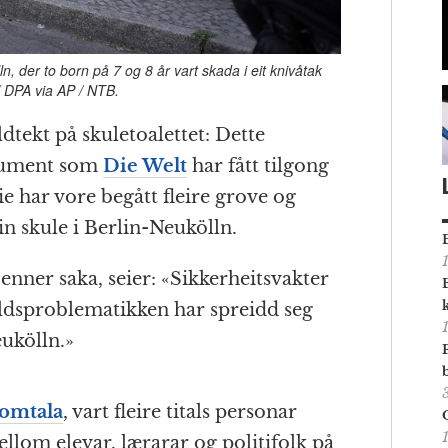
lln, der to born på 7 og 8 år vart skada i eit knivåtak
/ DPA via AP / NTB.
dtekt på skuletoalettet: Dette
okument som
Die Welt
har fått tilgong
eie har vore begått fleire grove og
n skule i Berlin-Neukölln.
nner saka, seier: «Sikkerheitsvakter
valdsproblematikken har spreidd seg
eukölln.»
 omtala
, vart fleire titals personar
llom elevar, lærarar og politifolk på