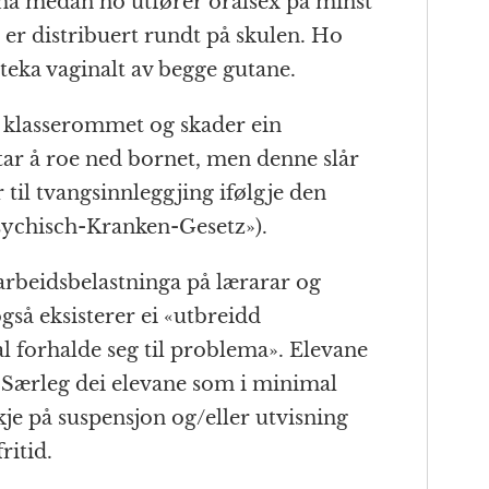
ilma medan ho utfører oralsex på minst
 er distribuert rundt på skulen. Ho
dteka vaginalt av begge gutane.
l i klasserommet og skader ein
tar å roe ned bornet, men denne slår
 til tvangsinnleggjing ifølgje den
sychisch-Kranken-Gesetz»).
arbeidsbelastninga på lærarar og
også eksisterer ei «utbreidd
al forhalde seg til problema». Elevane
. Særleg dei elevane som i minimal
kje på suspensjon og/eller utvisning
ritid.