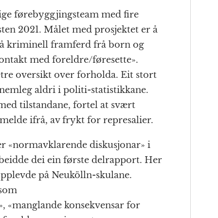
 eige førebyggjingsteam med fire
sten 2021. Målet med prosjektet er å
å kriminell framferd frå born og
ontakt med foreldre/føresette».
etre oversikt over forholda. Eit stort
emleg aldri i politi-statistikkane.
d tilstandane, fortel at svært
elde ifrå, av frykt for represalier.
er «normavklarende diskusjonar» i
rbeidde dei ein første delrapport. Her
i opplevde på Neukölln-skulane.
 som
ld», «manglande konsekvensar for