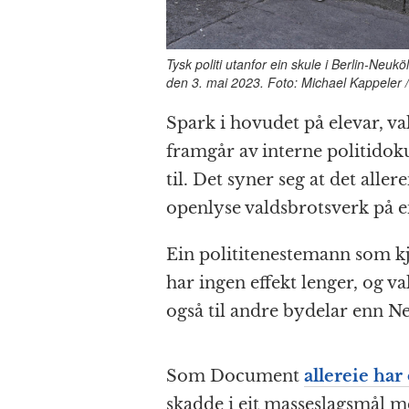
Tysk politi utanfor ein skule i Berlin-Neukö
den 3. mai 2023. Foto: Michael Kappeler 
Spark i hovudet på elevar, val
framgår av interne politid
til. Det syner seg at det aller
openlyse valdsbrotsverk på ei
Ein polititenestemann som kje
har ingen effekt lenger, og 
også til andre bydelar enn N
Som Document
allereie har
skadde i eit masseslagsmål me