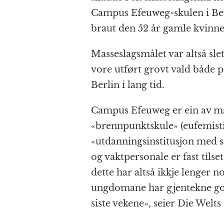
Campus Efeuweg-skulen i Be
braut den 52 år gamle kvinne
Masseslagsmålet var altså slet
vore utført grovt vald både p
Berlin i lang tid.
Campus Efeuweg er ein av ma
«brennpunktskule» (eufemisti
«utdanningsinstitusjon med s
og vaktpersonale er fast tilse
dette har altså ikkje lenger n
ungdomane har gjentekne gon
siste vekene», seier Die Welt