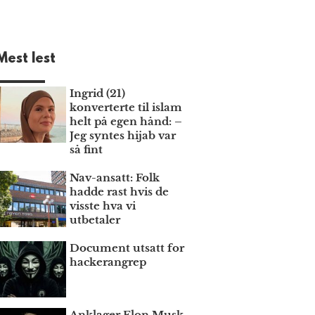
Mest lest
Ingrid (21)
konverterte til islam
helt på egen hånd: –
Jeg syntes hijab var
så fint
Nav-ansatt: Folk
hadde rast hvis de
visste hva vi
utbetaler
Document utsatt for
hackerangrep
Anklager Elon Musk