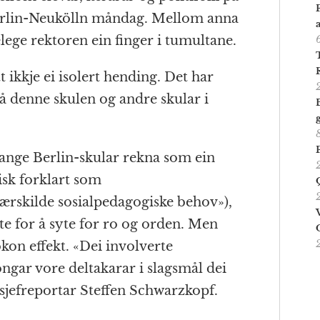
rlin-Neukölln måndag. Mellom anna
lege rektoren ein finger i tumultane.
t ikkje ei isolert hending. Det har
å denne skulen og andre skular i
nge Berlin-skular rekna som ein
sk forklart som
ærskilde sosialpedagogiske behov»),
tte for å syte for ro og orden. Men
okon effekt. «Dei involverte
gar vore deltakarar i slagsmål dei
s sjefreportar Steffen Schwarzkopf.