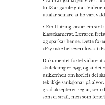
• Ei 13 år gamal jente vert f
to 13 år gamle gutar. Videoen
uttalar seinare at ho vart val
• Ein 11-åring kastar ein sto
klassekamerat. Læraren freis
og sparkar henne. Dette fører
«Psykiske helsevernlova» («P
Dokumentet fortel vidare at 
skuleleiing er høg, og at det 
usikkerheit om korleis dei sk
tek ikkje sanksjonar på alvor
grad aksepterer reglar, ser ik
som ei straff, men som ferie/f