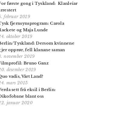
For første gong i Tyskland: Klanleiar
arrestert
6. februar 2019
Tysk fjernsynsprogram: Carola
Rackete og Maja Lunde
24. oktober 2019
Berlin/Tyskland: Dersom kvinnene
gjer opprør, fell klanane saman
8. november 2019
Filmprofil: Bruno Ganz
20. desember 2019
Quo vadis, Vårt Land?
24. mars 2015
Verda sett frå eksil i Berlin:
Oikofobane blant oss
22. januar 2020