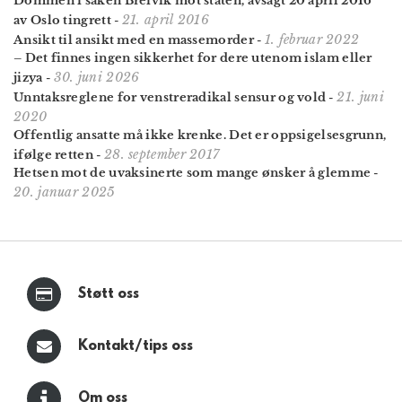
Dommen i saken Breivik mot staten, avsagt 20 april 2016
21. april 2016
av Oslo tingrett
-
1. februar 2022
Ansikt til ansikt med en massemorder
-
– Det finnes ingen sikkerhet for dere utenom islam eller
30. juni 2026
jizya
-
21. juni
Unntaksreglene for venstreradikal sensur og vold
-
2020
Offentlig ansatte må ikke krenke. Det er oppsigelsesgrunn,
28. september 2017
ifølge retten
-
Hetsen mot de uvaksinerte som mange ønsker å glemme
-
20. januar 2025
Støtt oss
Kontakt/tips oss
Om oss