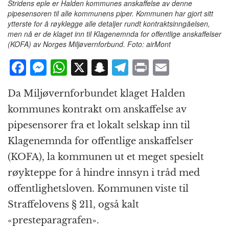
Stridens eple er Halden kommunes anskaffelse av denne
pipesensoren til alle kommunens piper. Kommunen har gjort sitt
ytterste for å røyklegge alle detaljer rundt kontraktsinngåelsen,
men nå er de klaget inn til Klagenemnda for offentlige anskaffelser
(KOFA) av Norges Miljøvernforbund. Foto: airMont
F
M
W
X
S
T
P
E
a
e
h
n
el
ri
m
Da Miljøvernforbundet klaget Halden
c
ss
at
a
e
n
ai
kommunes kontrakt om anskaffelse av
e
e
s
p
g
t
l
pipesensorer fra et lokalt selskap inn til
b
n
A
c
r
Klagenemnda for offentlige anskaffelser
o
g
p
h
a
(KOFA), la kommunen ut et meget spesielt
o
e
p
at
m
røykteppe for å hindre innsyn i tråd med
k
r
offentlighetsloven. Kommunen viste til
Straffelovens § 211, også kalt
«presteparagrafen».