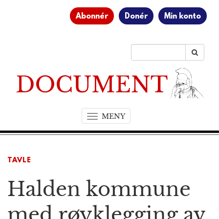
Abonnér
Donér
Min konto
MENY
T
o
g
g
TAVLE
l
e
Halden kommune
n
a
v
med røyklegging av
i