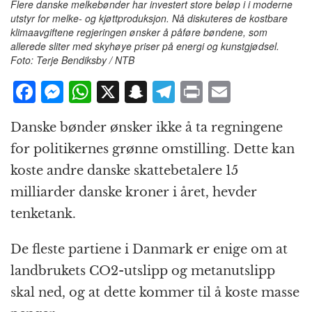
Flere danske melkebønder har investert store beløp i i moderne
utstyr for melke- og kjøttproduksjon. Nå diskuteres de kostbare
klimaavgiftene regjeringen ønsker å påføre bøndene, som
allerede sliter med skyhøye priser på energi og kunstgjødsel.
Foto: Terje Bendiksby / NTB
F
M
W
X
S
T
P
E
a
e
h
n
el
ri
m
Danske bønder ønsker ikke å ta regningene
c
ss
at
a
e
n
ai
for politikernes grønne omstilling. Dette kan
e
e
s
p
g
t
l
koste andre danske skattebetalere 15
b
n
A
c
r
milliarder danske kroner i året, hevder
o
g
p
h
a
tenketank.
o
e
p
at
m
k
r
De fleste partiene i Danmark er enige om at
landbrukets CO2-utslipp og metanutslipp
skal ned, og at dette kommer til å koste masse