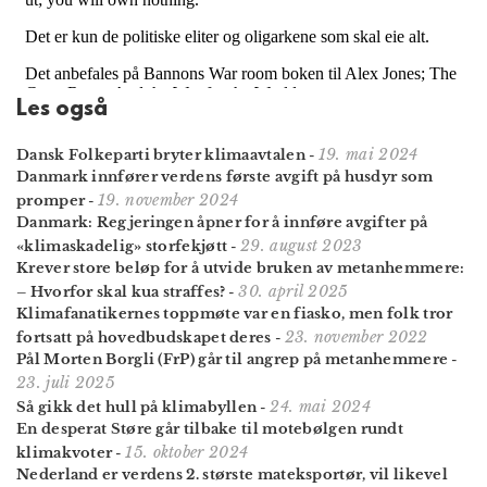
Les også
19. mai 2024
Dansk Folkeparti bryter klima­avtalen
-
Danmark innfører verdens første avgift på husdyr som
19. november 2024
promper
-
Danmark: Regjeringen åpner for å innføre avgifter på
29. august 2023
«klimaskadelig» storfekjøtt
-
Krever store beløp for å utvide bruken av metan­hemmere:
30. april 2025
– Hvorfor skal kua straffes?
-
Klimafanatikernes toppmøte var en fiasko, men folk tror
23. november 2022
fortsatt på hoved­budskapet deres
-
Pål Morten Borgli (FrP) går til angrep på metan­hemmere
-
23. juli 2025
24. mai 2024
Så gikk det hull på klimabyllen
-
En desperat Støre går tilbake til motebølgen rundt
15. oktober 2024
klimakvoter
-
Nederland er verdens 2. største mateksportør, vil likevel