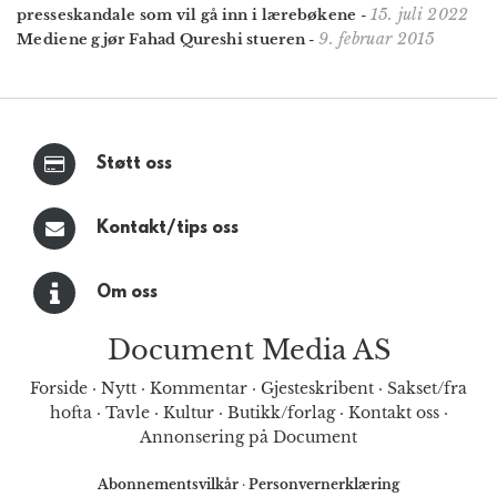
15. juli 2022
presseskandale som vil gå inn i lærebøkene
-
9. februar 2015
Mediene gjør Fahad Qureshi stueren
-
Støtt oss
Kontakt/tips oss
Om oss
Document Media AS
Forside
·
Nytt
·
Kommentar
·
Gjesteskribent
·
Sakset/fra
hofta
·
Tavle
·
Kultur
·
Butikk/forlag
·
Kontakt oss
·
Annonsering på Document
Abonnementsvilkår
·
Personvernerklæring