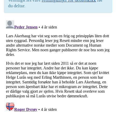
Vennligst les våre
retningslinjer for debattskikk
før
du deltar.