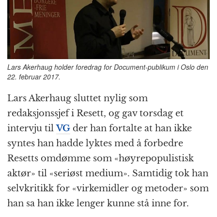
o
e
p
at
m
k
r
Lars Akerhaug holder foredrag for Document-publikum i Oslo den
22. februar 2017.
Lars Akerhaug sluttet nylig som
redaksjonssjef i Resett, og gav torsdag et
intervju til
VG
der han fortalte at han ikke
syntes han hadde lyktes med å forbedre
Resetts omdømme som «høyrepopulistisk
aktør» til «seriøst medium». Samtidig tok han
selvkritikk for «virkemidler og metoder» som
han sa han ikke lenger kunne stå inne for.