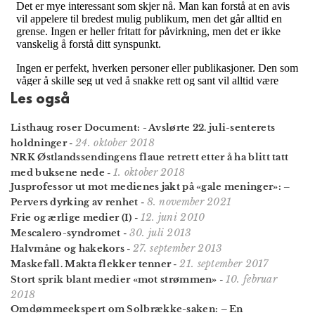
Les også
Listhaug roser Document: - Avslørte 22. juli-senterets
24. oktober 2018
holdninger
-
NRK Østlands­sendingens flaue retrett etter å ha blitt tatt
1. oktober 2018
med buksene nede
-
Jusprofessor ut mot medienes jakt på «gale meninger»: –
8. november 2021
Pervers dyrking av renhet
-
12. juni 2010
Frie og ærlige medier (I)
-
30. juli 2013
Mescalero-syndromet
-
27. september 2013
Halvmåne og hakekors
-
21. september 2017
Maskefall. Makta flekker tenner
-
10. februar
Stort sprik blant medier «mot strømmen»
-
2018
Omdømme­ekspert om Solbrække-saken: – En