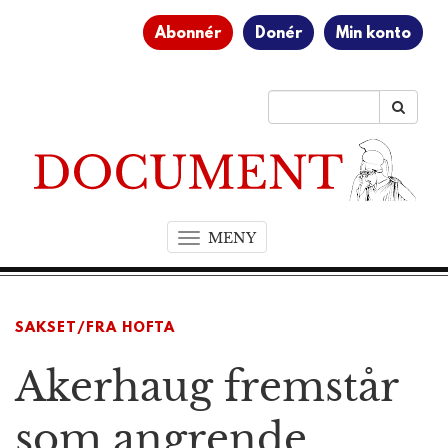
Abonnér
Donér
Min konto
MENY
T
o
g
g
SAKSET/FRA HOFTA
l
e
Akerhaug fremstår
n
a
v
som angrende
i