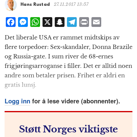
g
27.11.2017 13:57
Hans Rustad
a
t
F
M
W
X
S
T
P
E
i
a
e
h
n
el
ri
m
o
Det liberale USA er rammet midtskips av
n
c
ss
at
a
e
n
ai
flere torpedoer: Sex-skandaler, Donna Brazile
e
e
s
p
g
t
l
og Russia-gate. I sum river de 68-ernes
b
n
A
c
r
frigjøringsarroganse i filler. Det er alltid noen
o
g
p
h
a
andre som betaler prisen. Frihet er aldri en
o
e
p
at
m
gratis lunsj.
k
r
Logg inn
for å lese videre (abonnenter).
Støtt Norges viktigste