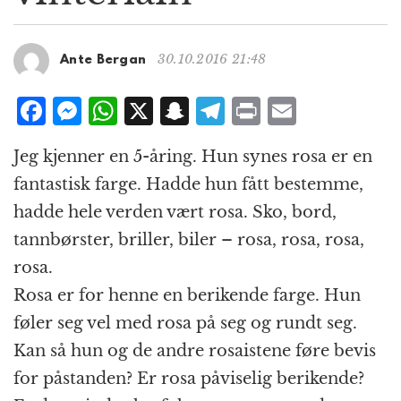
g
a
t
30.10.2016 21:48
Ante Bergan
i
o
F
M
W
X
S
T
P
E
n
a
e
h
n
el
ri
m
Jeg kjenner en 5-åring. Hun synes rosa er en
c
ss
at
a
e
n
ai
fantastisk farge. Hadde hun fått bestemme,
e
e
s
p
g
t
l
hadde hele verden vært rosa. Sko, bord,
b
n
A
c
r
tannbørster, briller, biler – rosa, rosa, rosa,
o
g
p
h
a
rosa.
o
e
p
at
m
Rosa er for henne en berikende farge. Hun
k
r
føler seg vel med rosa på seg og rundt seg.
Kan så hun og de andre rosaistene føre bevis
for påstanden? Er rosa påviselig berikende?