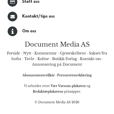
Støtt oss
Kontakt/tips oss
Om oss
Document Media AS
Forside
·
Nytt
·
Kommentar
·
Gjesteskribent
·
Sakset/fra
hofta
·
Tavle
·
Kultur
·
Butikk/forlag
·
Kontakt oss
·
Annonsering på Document
Abonnementsvilkår
·
Personvernerklæring
Vi arbeider etter
Vær Varsom-plakaten
og
Redaktørplakatens
prinsipper.
© Document Media AS 2026