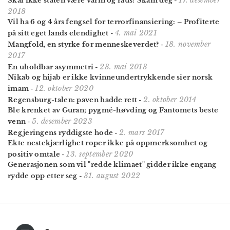
Skal ikke staten være varm og raus? Skam deg
-
2018
Vil ha 6 og 4 års fengsel for terrorfinansiering: – Profiterte
4. mai 2021
på sitt eget lands elendighet
-
18. november
Mangfold, en styrke for menneskeverdet?
-
2017
23. mai 2013
En uholdbar asymmetri
-
Nikab og hijab er ikke kvinneundertrykkende sier norsk
12. oktober 2020
imam
-
2. oktober 2014
Regensburg-talen: paven hadde rett
-
Ble krenket av Guran; pygmé-høvding og Fantomets beste
5. desember 2023
venn
-
2. mars 2017
Regjeringens ryddigste hode
-
Ekte nestekjærlighet roper ikke på oppmerksomhet og
13. september 2020
positiv omtale
-
Generasjonen som vil "redde klimaet" gidder ikke engang
31. august 2022
rydde opp etter seg
-