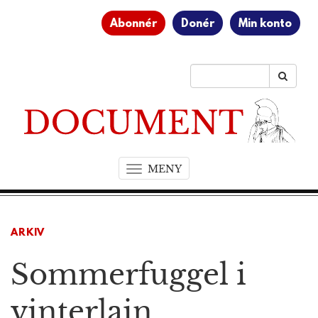
Abonnér
Donér
Min konto
MENY
T
o
g
g
ARKIV
l
e
Sommerfuggel i
n
a
v
vinterlain
i