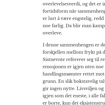
overlevelsesverdi, og det er 
fortidsform når sammenhengen
er lurt å være engstelig, redd
noe farlig. Da blir man kampk
overleve.
I denne sammenhengen er det
forskjellen mellom frykt på 
Sistnevnte refererer seg til 
emosjonen er igjen uten noe
handlingsmønster rettet mot f
grunn. En slik bokstavelig ta
gir ingen nytte. Livsviljen o
igjen som det eneste, i alle fa
er borte, kun det eksistenstr