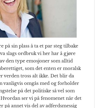
å sin plass å ta et par steg tilbake
 hva slags ordbruk vi her har å gjøre
av den type emosjoner som alltid
r uberettiget, som det enten er moralsk
 er verden tross alt ikke. Det blir da
n vanligvis omgås med og forholder
engstelse på det politiske så vel som
Hvordan ser vi på fenomenet når det
er på annet vis del av adferdsmessig