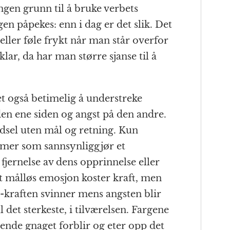
ingen grunn til å bruke verbets
 påpekes: enn i dag er det slik. Det
 eller føle frykt når man står overfor
lar, da har man større sjanse til å
 også betimelig å understreke
den ene siden og angst på den andre.
redsel uten mål og retning. Kun
 mer som sannsynliggjør et
jernelse av dens opprinnelse eller
lt målløs emosjon koster kraft, men
g -kraften svinner mens angsten blir
ll det sterkeste, i tilværelsen. Fargene
uende gnaget forblir og eter opp det