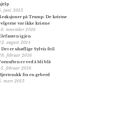
hjelp
5. juni 2015
Reaksjoner på Trump: De kristne
velgerne var ikke kristne
10. november 2016
Elefanten igjen
22. august 2014
- Det er uhøflige Sylvis feil
28. februar 2016
Fornuften er ved å bli blå
15. februar 2016
Hjertesukk fra en geberd
6. mars 2015