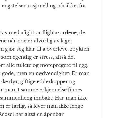
 engstelsen rasjonell og når ikke, for
tav med «fight or flight»-ordene, de
e når noe er alvorlig av lage,
 gjør seg klar til å overleve. Frykten
 som egentlig er stress, altså det
t alle tullete og motepregete tillegg.
 et gode, men en nødvendighet: Er man
erke dyr, giftige edderkopper og
dør man. I samme erkjennelse finnes
e sammenheng innbakt: Har man ikke
om er farlig, så lever man ikke lenge
 Redsel har altså en åpenbar