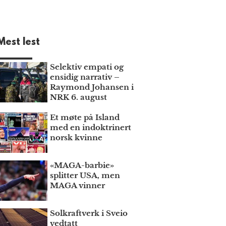
Mest lest
Selektiv empati og
ensidig narrativ –
Raymond Johansen i
NRK 6. august
Et møte på Island
med en indoktrinert
norsk kvinne
«MAGA-barbie»
splitter USA, men
MAGA vinner
Solkraftverk i Sveio
vedtatt