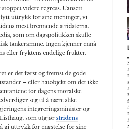
 stoppet videre regress. Uansett
ylytt uttrykk for sine meninger; vi
tidens mest brennende stridstema.
edia, som om dagspolitikken skulle
stisk tankeramme. Ingen kjenner ennå
s eller fryktens endelige frukter.
et er det først og fremst de gode
tander – eller hatobjekt om det ikke
esentantene for dagens moralske
edverdiger seg til å nære slike
jeringens integreringsminister og
 Listhaug, som utgjør
stridens
 å gi uttrykk for engstelse for sine