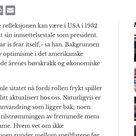
P
E
ri
m
 refleksjonen kan være i USA i 1932
n
ai
 sin innsettelsestale som president.
t
l
r is fear itself,» sa han. Bakgrunnen
ny optimisme i det amerikanske
nde årenes børskrakk og økonomiske
m
mle sitatet nå fordi rollen frykt spiller
itt aktualisert hos oss. Naturligvis er
 innvandring som ligger bak; noen
for tilstrømmingen av fremmede mens
amme. Hvem vet om ikke
noen runder mellom speilflatene før