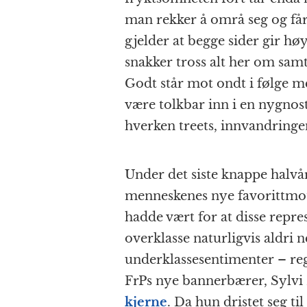
man rekker å områ seg og får
gjelder at begge sider gir hø
snakker tross alt her om sam
Godt står mot ondt i følge m
være tolkbar inn i en nygno
hverken treets, innvandringen
Under det siste knappe halvår
menneskenes nye favorittmots
hadde vært for at disse repr
overklasse naturligvis aldri n
underklassesentimenter – reg
FrPs nye bannerbærer, Sylvi
kjerne
. Da hun dristet seg til