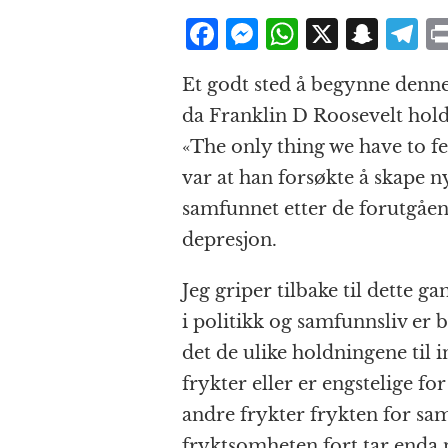
F
M
W
X
S
T
a
e
h
n
el
Et godt sted å begynne denne
c
ss
at
a
e
da Franklin D Roosevelt holdt
e
e
s
p
g
«The only thing we have to fea
b
n
A
c
r
var at han forsøkte å skape 
o
g
p
h
a
samfunnet etter de forutgåe
o
e
p
at
depresjon.
k
r
Jeg griper tilbake til dette ga
i politikk og samfunnsliv er bl
det de ulike holdningene til
frykter eller er engstelige 
andre frykter frykten for s
fryktsomheten fort tar enda 