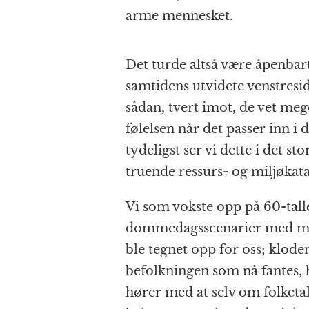
arme mennesket.
Det turde altså være åpenba
samtidens utvidete venstresid
sådan, tvert imot, de vet meg
følelsen når det passer inn i 
tydeligst ser vi dette i det st
truende ressurs- og miljøkata
Vi som vokste opp på 60-tall
dommedagsscenarier med ma
ble tegnet opp for oss; kloden
befolkningen som nå fantes, 
hører med at selv om folketal