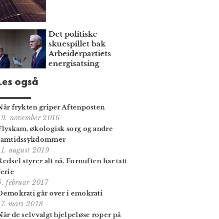
Det politiske
skuespillet bak
Arbeiderpartiets
energisatsing
Les også
Når frykten griper Aftenposten
19. november 2016
Flyskam, økologisk sorg og andre
samtidssykdommer
11. august 2019
Redsel styrer alt nå. Fornuften har tatt
ferie
5. februar 2017
Demokrati går over i emokrati
17. mars 2018
Når de selvvalgt hjelpeløse roper på