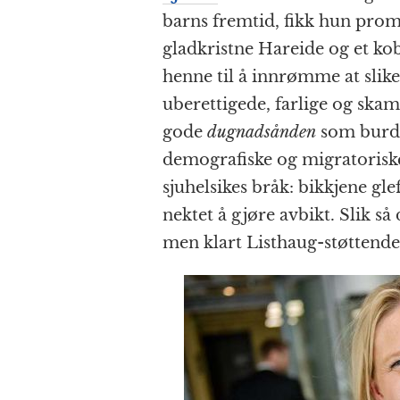
barns fremtid, fikk hun pro
gladkristne Hareide og et kob
henne til å innrømme at slike 
uberettigede, farlige og skam
gode
dugnadsånden
som burde
demografiske og migratoriske 
sjuhelsikes bråk: bikkjene gle
nektet å gjøre avbikt. Slik så 
men klart Listhaug-støttende,