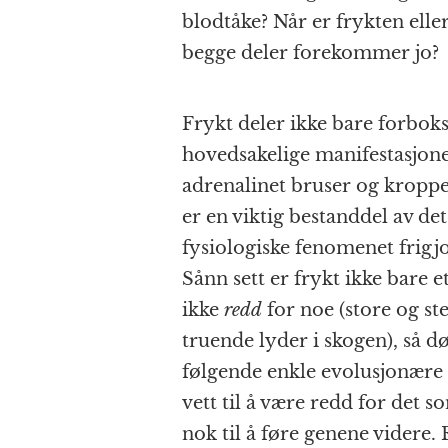
blodtåke? Når er frykten eller
begge deler forekommer jo?
Frykt deler ikke bare forboks
hovedsakelige manifestasjonen
adrenalinet bruser og kroppen
er en viktig bestanddel av det
fysiologiske fenomenet frigjor
Sånn sett er frykt ikke bare
ikke
redd
for noe (store og st
truende lyder i skogen), så 
følgende enkle evolusjonær
vett til å være redd for det s
nok til å føre genene videre.