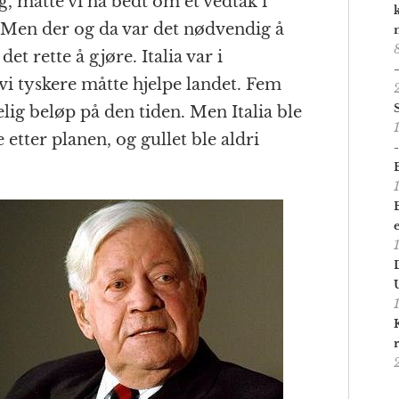
, måtte vi ha bedt om et vedtak i
 Men der og da var det nødvendig å
et rette å gjøre. Italia var i
 vi tyskere måtte hjelpe landet. Fem
lig beløp på den tiden. Men Italia ble
e etter planen, og gullet ble aldri