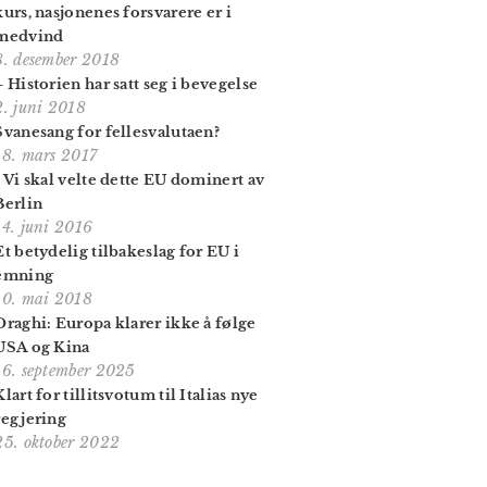
kurs, nasjonenes forsvarere er i
medvind
8. desember 2018
– Historien har satt seg i bevegelse
2. juni 2018
Svanesang for fellesvalutaen?
18. mars 2017
- Vi skal velte dette EU dominert av
Berlin
14. juni 2016
Et betydelig tilbakeslag for EU i
emning
10. mai 2018
Draghi: Europa klarer ikke å følge
USA og Kina
16. september 2025
Klart for tillitsvotum til Italias nye
regjering
25. oktober 2022