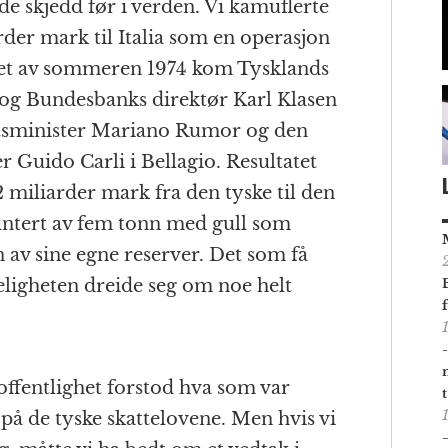
e skjedd før i verden. Vi kamuflerte
der mark til Italia som en operasjon
pet av sommeren 1974 kom Tysklands
og Bundesbanks direktør Karl Klasen
 statsminister Mariano Rumor og den
r Guido Carli i Bellagio. Resultatet
2 miliarder mark fra den tyske til den
rantert av fem tonn med gull som
on av sine egne reserver. Det som få
rkeligheten dreide seg om noe helt
 offentlighet forstod hva som var
 på de tyske skattelovene. Men hvis vi