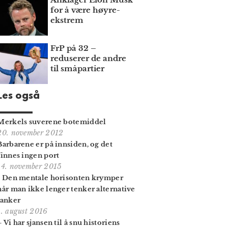
for å være høyre­
ekstrem
FrP på 32 –
reduserer de andre
til småpartier
Les også
Merkels suverene botemiddel
20. november 2012
Barbarene er på innsiden, og det
finnes ingen port
14. november 2015
- Den mentale horisonten krymper
når man ikke lenger tenker alternative
tanker
1. august 2016
– Vi har sjansen til å snu historiens