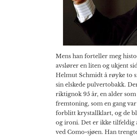
Mens han forteller meg histor
avslører en liten og ukjent si
Helmut Schmidt å røyke to sig
sin elskede pulvertobakk. De
riktignok 95 år, en alder som
fremtoning, som en gang var 
forblitt krystallklart, og de b
og ironi. Det er ikke tilfeldi
ved Como-sjøen. Han trengte 