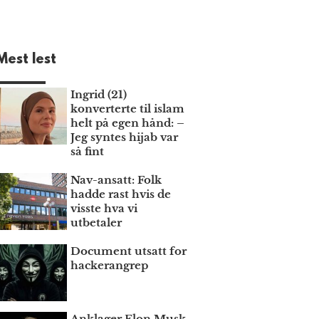
Mest lest
Ingrid (21)
konverterte til islam
helt på egen hånd: –
Jeg syntes hijab var
så fint
Nav-ansatt: Folk
hadde rast hvis de
visste hva vi
utbetaler
Document utsatt for
hackerangrep
Anklager Elon Musk