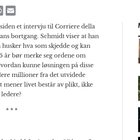
P
E
ri
m
iden et intervju til Corriere della
n
ai
 hans bortgang. Schmidt viser at han
t
l
n husker hva som skjedde og kan
96 år bør merke seg ordene om
Hvordan kunne løsningen på disse
m
ere millioner fra det utvidede
mener livet består av plikt, ikke
 ledere?
* * *