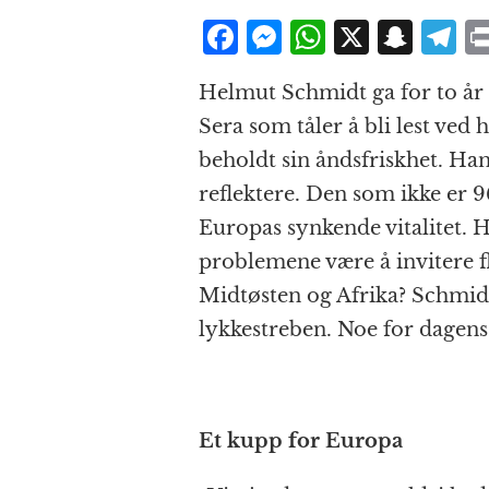
F
M
W
X
S
T
a
e
h
n
el
Helmut Schmidt ga for to år s
c
ss
at
a
e
Sera som tåler å bli lest ved
e
e
s
p
g
beholdt sin åndsfriskhet. Ha
b
n
A
c
r
reflektere. Den som ikke er 
o
g
p
h
a
Europas synkende vitalitet. 
o
e
p
at
problemene være å invitere fl
k
r
Midtøsten og Afrika? Schmidt 
lykkestreben. Noe for dagens
Et kupp for Europa