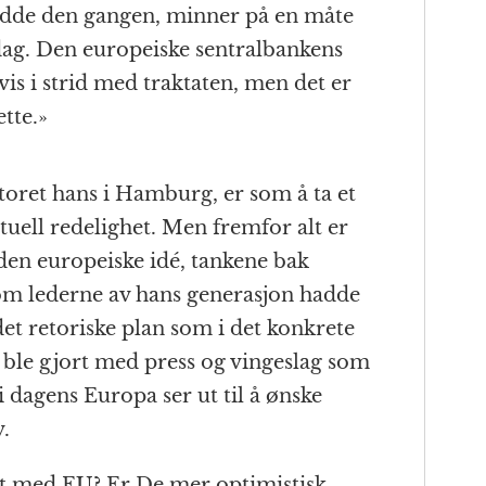
jedde den gangen, minner på en måte
dag. Den europeiske sentralbankens
is i strid med traktaten, men det er
tte.»
oret hans i Hamburg, er som å ta et
ktuell redelighet. Men fremfor alt er
 den europeiske idé, tankene bak
 som lederne av hans generasjon hadde
det retoriske plan som i det konkrete
 ble gjort med press og vingeslag som
i dagens Europa ser ut til å ønske
v.
et med EU? Er De mer optimistisk