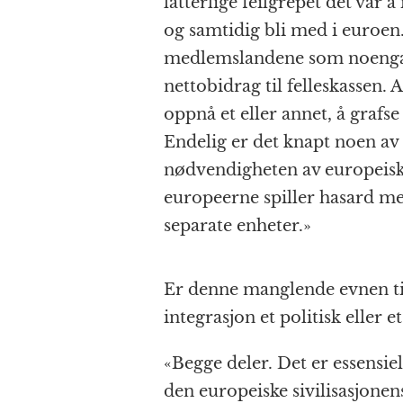
latterlige feilgrepet det var å
og samtidig bli med i euroen.
medlemslandene som noengang
nettobidrag til felleskassen. 
oppnå et eller annet, å grafse 
Endelig er det knapt noen av
nødvendigheten av europeisk 
europeerne spiller hasard me
separate enheter.»
Er denne manglende evnen ti
integrasjon et politisk eller e
«Begge deler. Det er essensie
den europeiske sivilisasjone