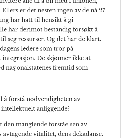
 invitere alle til å bli med i unionen,
 Ellers er det nesten ingen av de nå 27
 har hatt til hensikt å gi
Alle har derimot bestandig forsøkt å
til seg ressurser. Og det har de klart.
 dagens ledere som tror på
integrasjon. De skjønner ikke at
d nasjonalstatenes fremtid som
l å forstå nødvendigheten av
t intellektuelt anliggende?
lt den manglende forståelsen av
ns avtagende
vitalitet, dens dekadanse.