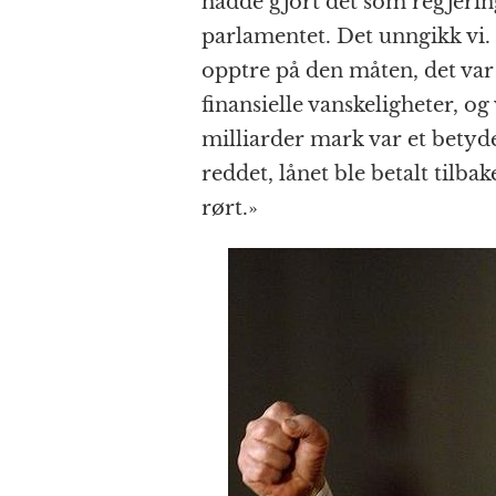
hadde gjort det som regjering
parlamentet. Det unngikk vi.
opptre på den måten, det var d
finansielle vanskeligheter, og
milliarder mark var et betyde
reddet, lånet ble betalt tilbak
rørt.»