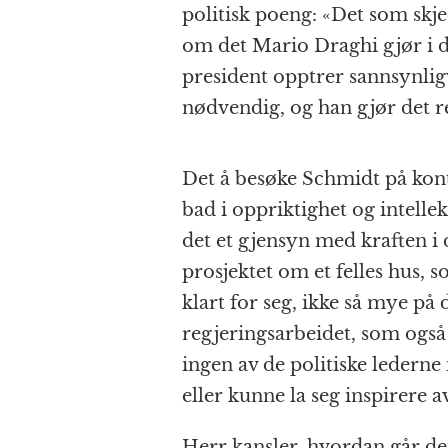
politisk poeng: «Det som sk
om det Mario Draghi gjør i 
president opptrer sannsynligv
nødvendig, og han gjør det re
Det å besøke Schmidt på kont
bad i oppriktighet og intelle
det et gjensyn med kraften i
prosjektet om et felles hus,
klart for seg, ikke så mye på 
regjeringsarbeidet, som også
ingen av de politiske lederne 
eller kunne la seg inspirere a
Herr kansler, hvordan går d