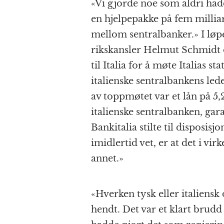
«Vi gjorde noe som aldri hadd
en hjelpepakke på fem milliar
mellom sentralbanker.» I lø
rikskansler Helmut Schmidt 
til Italia for å møte Italias
italienske sentralbankens lede
av toppmøtet var et lån på 5,
italienske sentralbanken, ga
Bankitalia stilte til disposisj
imidlertid vet, er at det i vi
annet.»
«Hverken tysk eller italiensk
hendt. Det var et klart brudd