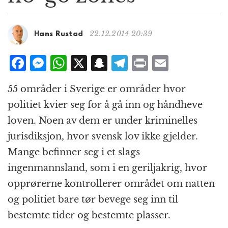
g
a
t
22.12.2014 20:39
Hans Rustad
i
o
F
M
W
X
S
T
P
E
n
a
e
h
n
el
ri
m
55 områder i Sverige er områder hvor
c
ss
at
a
e
n
ai
politiet kvier seg for å gå inn og håndheve
e
e
s
p
g
t
l
loven. Noen av dem er under kriminelles
b
n
A
c
r
jurisdiksjon, hvor svensk lov ikke gjelder.
o
g
p
h
a
Mange befinner seg i et slags
o
e
p
at
m
ingenmannsland, som i en geriljakrig, hvor
k
r
opprørerne kontrollerer området om natten
og politiet bare tør bevege seg inn til
bestemte tider og bestemte plasser.