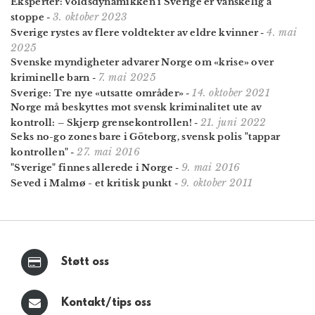
Eksperter: Volds­dynamikken i Sverige er vanskelig å
3. oktober 2023
stoppe
-
4. mai
Sverige rystes av flere voldtekter av eldre kvinner
-
2025
Svenske myndigheter advarer Norge om «krise» over
7. mai 2025
kriminelle barn
-
14. oktober 2021
Sverige: Tre nye «utsatte områder»
-
Norge må beskyttes mot svensk kriminalitet ute av
21. juni 2022
kontroll: – Skjerp grensekontrollen!
-
Seks no-go zones bare i Göteborg, svensk polis "tappar
27. mai 2016
kontrollen"
-
9. mai 2016
"Sverige" finnes allerede i Norge
-
9. oktober 2011
Seved i Malmø - et kritisk punkt
-
Støtt oss
Kontakt/tips oss