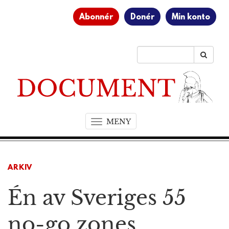
Abonnér
Donér
Min konto
MENY
T
o
g
g
ARKIV
l
e
Én av Sveriges 55
n
a
v
no-go zones
i