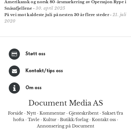
Amerikansk og norsk 80-årsmarkering av Operasjon Rype i
30. april 2025
Snåsafjellene
-
21. juli
På vei mot kaldeste juli på nesten 30 år flere steder
-
2020
Støtt oss
Kontakt/tips oss
Om oss
Document Media AS
Forside
·
Nytt
·
Kommentar
·
Gjesteskribent
·
Sakset/fra
hofta
·
Tavle
·
Kultur
·
Butikk/forlag
·
Kontakt oss
·
Annonsering på Document