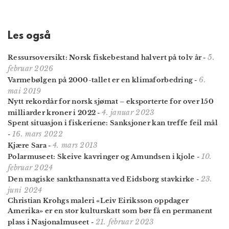
Les også
5.
Ressursoversikt: Norsk fiskebestand halvert på tolv år
-
februar 2026
6.
Varmebølgen på 2000-tallet er en klima­forbedring
-
mai 2019
Nytt rekordår for norsk sjømat – eksporterte for over 150
4. januar 2023
milliarder kroner i 2022
-
Spent situasjon i fiskeriene: Sanksjoner kan treffe feil mål
16. mars 2022
-
4. mars 2013
Kjære Sara
-
10.
Polarmuseet: Skeive kavringer og Amundsen i kjole
-
februar 2024
23.
Den magiske sankthansnatta ved Eidsborg stavkirke
-
juni 2024
Christian Krohgs maleri «Leiv Eiriksson oppdager
Amerika» er en stor kultur­skatt som bør få en permanent
21. februar 2023
plass i Nasjonal­museet
-