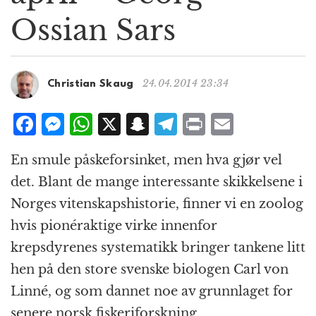
g
Ossian Sars
a
t
i
o
24.04.2014 23:34
Christian Skaug
n
F
M
W
X
S
T
P
E
a
e
h
n
el
ri
m
En smule påskeforsinket, men hva gjør vel
c
ss
at
a
e
n
ai
det. Blant de mange interessante skikkelsene i
e
e
s
p
g
t
l
Norges vitenskapshistorie, finner vi en zoolog
b
n
A
c
r
hvis pionéraktige virke innenfor
o
g
p
h
a
krepsdyrenes systematikk bringer tankene litt
o
e
p
at
m
hen på den store svenske biologen Carl von
k
r
Linné, og som dannet noe av grunnlaget for
senere norsk fiskeriforskning.