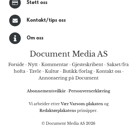
Støtt oss
Kontakt/tips oss
Om oss
Document Media AS
Forside
·
Nytt
·
Kommentar
·
Gjesteskribent
·
Sakset/fra
hofta
·
Tavle
·
Kultur
·
Butikk/forlag
·
Kontakt oss
·
Annonsering på Document
Abonnementsvilkår
·
Personvernerklæring
Vi arbeider etter
Vær Varsom-plakaten
og
Redaktørplakatens
prinsipper.
© Document Media AS 2026