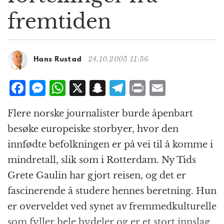
g
fremtiden
a
t
i
o
24.10.2005 11:56
Hans Rustad
n
F
M
W
X
S
T
P
E
a
e
h
n
el
ri
m
Flere norske journalister burde åpenbart
c
ss
at
a
e
n
ai
besøke europeiske storbyer, hvor den
e
e
s
p
g
t
l
innfødte befolkningen er på vei til å komme i
b
n
A
c
r
mindretall, slik som i Rotterdam. Ny Tids
o
g
p
h
a
Grete Gaulin har gjort reisen, og det er
o
e
p
at
m
fascinerende å studere hennes beretning. Hun
k
r
er overveldet ved synet av fremmedkulturelle
som fyller hele bydeler og er et stort innslag