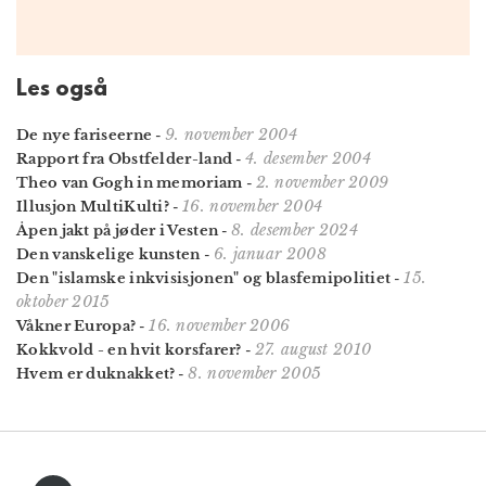
Les også
9. november 2004
De nye fariseerne
-
4. desember 2004
Rapport fra Obstfelder-land
-
2. november 2009
Theo van Gogh in memoriam
-
16. november 2004
Illusjon MultiKulti?
-
8. desember 2024
Åpen jakt på jøder i Vesten
-
6. januar 2008
Den vanskelige kunsten
-
15.
Den "islamske inkvisisjonen" og blasfemipolitiet
-
oktober 2015
16. november 2006
Våkner Europa?
-
27. august 2010
Kokkvold - en hvit korsfarer?
-
8. november 2005
Hvem er duknakket?
-