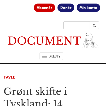
Abonnér
Donér
Min konto
MENY
T
o
g
g
TAVLE
l
e
Grønt skifte i
n
a
v
Tyskland: 14
i