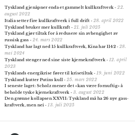
22.
Tyskland gjenåpner enda et gammelt kull­kraft­verk
-
august 2022
28. april 2022
Italia setter fire kull­kraftverk i full drift
-
21. juli 2025
Tyskland bruker mer kullkraft
-
Tyskland gjør tiltak for å redusere sin avhengighet av
24. mars 2022
russisk gass
-
28.
Tyskland har lagt ned 15 kullkraftverk, Kina har 1142
-
mai 2024
12. april
Tyskland stenger ned sine siste kjernekraftverk
-
2023
19. juni 2022
Tysklands energikrise fører til krisetiltak
-
25. mars 2022
Tyskland kutter Putins kull
-
I seneste laget: Scholz mener det «kan være fornuftig» å
3. august 2022
beholde tyske kjernekraftverk
-
Den grønne kollapsen XXVII: Tyskland må ha 26 nye gass­
13. juli 2025
kraft­verk, men nei
-