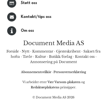
Støtt oss
Kontakt/tips oss
Om oss
Document Media AS
Forside
·
Nytt
·
Kommentar
·
Gjesteskribent
·
Sakset/fra
hofta
·
Tavle
·
Kultur
·
Butikk/forlag
·
Kontakt oss
·
Annonsering på Document
Abonnementsvilkår
·
Personvernerklæring
Vi arbeider etter
Vær Varsom-plakaten
og
Redaktørplakatens
prinsipper.
© Document Media AS 2026