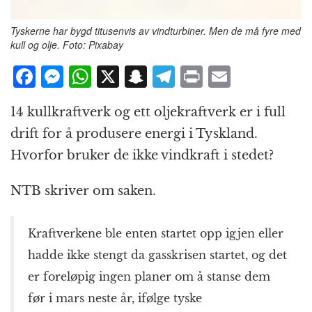
Tyskerne har bygd titusenvis av vindturbiner. Men de må fyre med
kull og olje. Foto: Pixabay
F
M
W
X
S
T
P
E
a
e
h
n
el
ri
m
14 kullkraftverk og ett oljekraftverk er i full
c
ss
at
a
e
n
ai
drift for å produsere energi i Tyskland.
e
e
s
p
g
t
l
Hvorfor bruker de ikke vindkraft i stedet?
b
n
A
c
r
o
g
p
h
a
NTB skriver om saken.
o
e
p
at
m
k
r
Kraftverkene ble enten startet opp igjen eller
hadde ikke stengt da gasskrisen startet, og det
er foreløpig ingen planer om å stanse dem
før i mars neste år, ifølge tyske