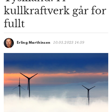
g
kullkraftverk går for
a
t
fullt
i
o
n
10.03.2023 14:39
Erling Marthinsen