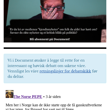
Vi i Document ønsker å legge til rette for en
interessant og høvisk debatt om sakene våre.
Vennligst les våre
retningslinjer for debattskikk
før
du deltar.