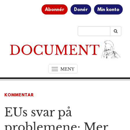
Abonnér
Donér
Min konto
MENY
T
o
g
g
KOMMENTAR
l
e
EUs svar på
n
a
v
problemene: Mer
i