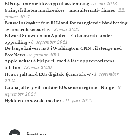
5. juli 2018
EUs nye internettlov opp til avstemning
-
22.
Ytringsfriheten innskrenkes – men alternativ finnes
-
januar 2021
Brussel saksøker fem EU-land for manglende håndheving
8. mai 2025
av omstridt sensurlov
-
Edward Snowden om Apple: – En katastrofe under
8. september 2021
oppseiling
-
De lange knivers natt i Washington, CNN vil stenge ned
9. januar 2021
Fox News
-
Apple nektet å hjelpe til med å låse opp terroristens
18. mai 2020
telefon
-
1. september
Hva er galt med EUs digitale tjenestelov?
-
2025
9.
Lubna Jaffery vil innføre EUs sensurregime i Norge
-
september 2024
11. juni 2025
Hykleri om sosiale medier
-
Støtt oss