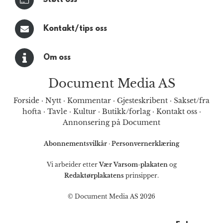
Kontakt/tips oss
Om oss
Document Media AS
Forside
·
Nytt
·
Kommentar
·
Gjesteskribent
·
Sakset/fra
hofta
·
Tavle
·
Kultur
·
Butikk/forlag
·
Kontakt oss
·
Annonsering på Document
Abonnementsvilkår
·
Personvernerklæring
Vi arbeider etter
Vær Varsom-plakaten
og
Redaktørplakatens
prinsipper.
© Document Media AS 2026