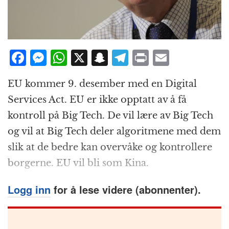
F
M
W
X
S
T
P
E
a
e
h
n
el
ri
m
EU kommer 9. desember med en Digital
c
ss
at
a
e
n
ai
Services Act. EU er ikke opptatt av å få
e
e
s
p
g
t
l
kontroll på Big Tech. De vil lære av Big Tech
b
n
A
c
r
og vil at Big Tech deler algoritmene med dem
o
g
p
h
a
slik at de bedre kan overvåke og kontrollere
o
e
p
at
m
borgerne. EU vil bli som Kina.
k
r
Logg inn
for å lese videre (abonnenter).