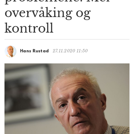
g
overvåking og
a
t
kontroll
i
o
n
27.11.2020 11:50
Hans Rustad