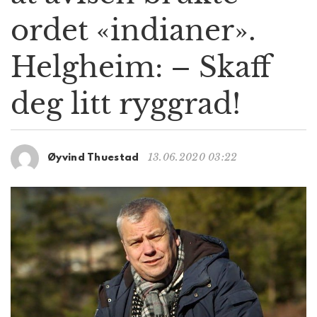
g
ordet «indianer».
a
t
Helgheim: – Skaff
i
o
n
deg litt ryggrad!
13.06.2020 03:22
Øyvind Thuestad