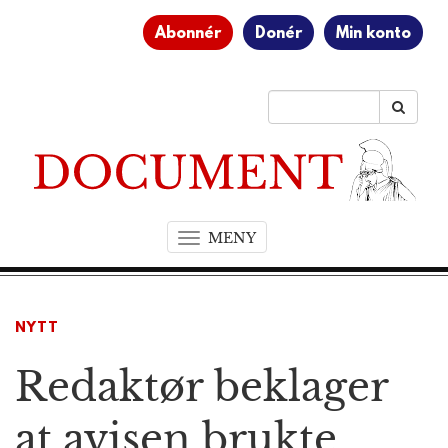
Abonnér
Donér
Min konto
MENY
T
o
g
g
NYTT
l
e
Redaktør beklager
n
a
v
at avisen brukte
i