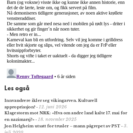
Les også
Innvandrere ikler seg viking­arven. Kulturell
12. juni 2026
appropriasjon?
-
Klagestorm mot NRK: «Hva om andre land kalte 17. mai for
18. november 2025
en nazimarsj?»
-
3.
Jon Helgheim utsatt for trusler – mann pågrepet av PST
-
juli 2020