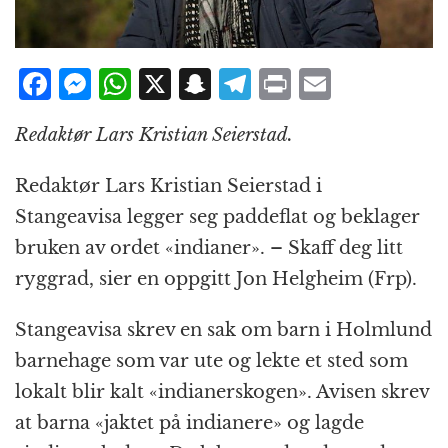
F
M
W
X
S
T
P
E
a
e
h
n
el
ri
m
Redaktør Lars Kristian Seierstad.
c
ss
at
a
e
n
ai
e
e
s
p
g
t
l
Redaktør Lars Kristian Seierstad i
b
n
A
c
r
Stangeavisa legger seg paddeflat og beklager
o
g
p
h
a
bruken av ordet «indianer». – Skaff deg litt
o
e
p
at
m
ryggrad, sier en oppgitt Jon Helgheim (Frp).
k
r
Stangeavisa skrev en sak om barn i Holmlund
barnehage som var ute og lekte et sted som
lokalt blir kalt «indianerskogen». Avisen skrev
at barna «jaktet på indianere» og lagde