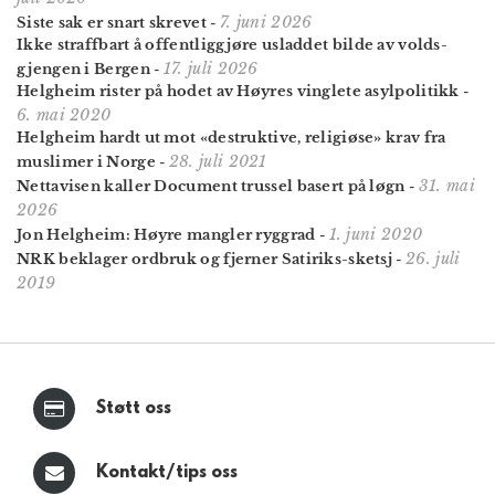
7. juni 2026
Siste sak er snart skrevet
-
Ikke straffbart å offent­lig­gjøre usladdet bilde av volds­
17. juli 2026
gjengen i Bergen
-
Helgheim rister på hodet av Høyres vinglete asylpolitikk
-
6. mai 2020
Helgheim hardt ut mot «destruktive, religiøse» krav fra
28. juli 2021
muslimer i Norge
-
31. mai
Nettavisen kaller Document trussel basert på løgn
-
2026
1. juni 2020
Jon Helgheim: Høyre mangler ryggrad
-
26. juli
NRK beklager ordbruk og fjerner Satiriks-sketsj
-
2019
Støtt oss
Kontakt/tips oss