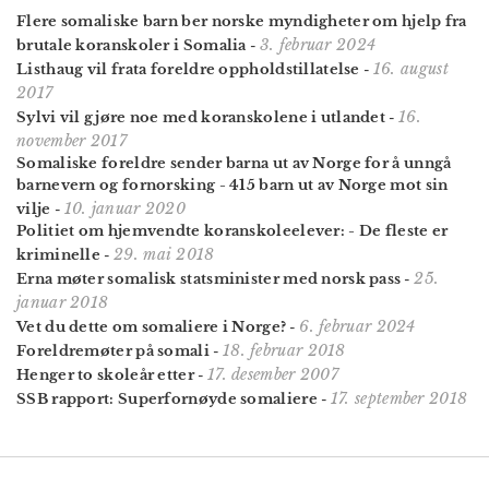
Flere somaliske barn ber norske myndigheter om hjelp fra
3. februar 2024
brutale koranskoler i Somalia
-
16. august
Listhaug vil frata foreldre oppholdstillatelse
-
2017
16.
Sylvi vil gjøre noe med koranskolene i utlandet
-
november 2017
Somaliske foreldre sender barna ut av Norge for å unngå
barnevern og fornorsking - 415 barn ut av Norge mot sin
10. januar 2020
vilje
-
Politiet om hjemvendte koranskoleelever: - De fleste er
29. mai 2018
kriminelle
-
25.
Erna møter somalisk statsminister med norsk pass
-
januar 2018
6. februar 2024
Vet du dette om somaliere i Norge?
-
18. februar 2018
Foreldremøter på somali
-
17. desember 2007
Henger to skoleår etter
-
17. september 2018
SSB rapport: Superfornøyde somaliere
-