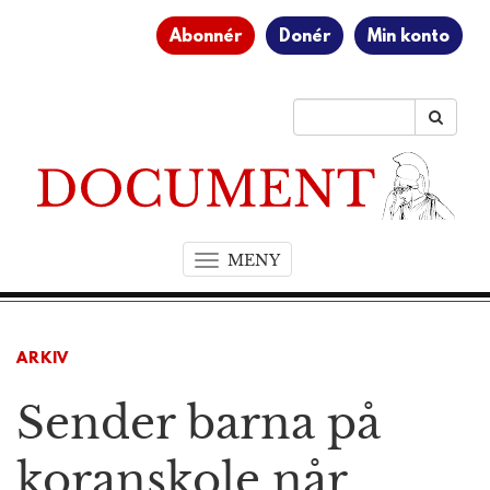
Abonnér
Donér
Min konto
MENY
T
o
g
g
ARKIV
l
e
Sender barna på
n
a
v
koranskole når
i