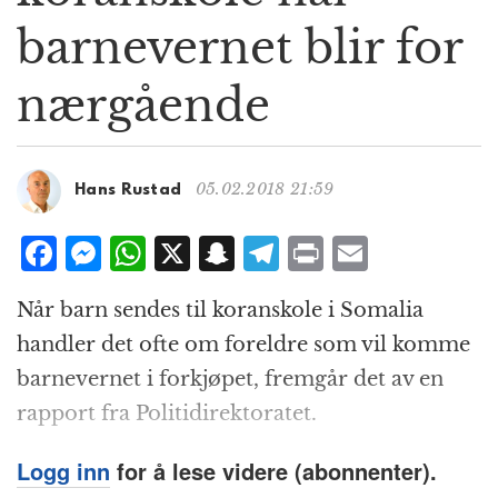
g
barnevernet blir for
a
t
nærgående
i
o
n
05.02.2018 21:59
Hans Rustad
F
M
W
X
S
T
P
E
a
e
h
n
el
ri
m
Når barn sendes til koranskole i Somalia
c
ss
at
a
e
n
ai
handler det ofte om foreldre som vil komme
e
e
s
p
g
t
l
barnevernet i forkjøpet, fremgår det av en
b
n
A
c
r
rapport fra Politidirektoratet.
o
g
p
h
a
o
e
p
at
m
Logg inn
for å lese videre (abonnenter).