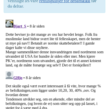
Vennligst les våre
retningslinjer for debattskikk
før
du deltar.