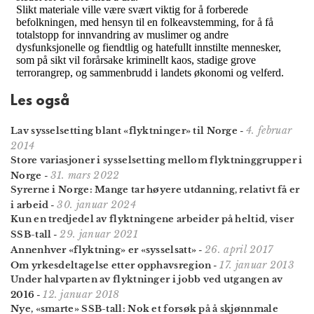
Les også
4. februar
Lav sysselsetting blant «flyktninger» til Norge
-
2014
Store variasjoner i sysselsetting mellom flyktning­grupper i
31. mars 2022
Norge
-
Syrerne i Norge: Mange tar høyere utdanning, relativt få er
30. januar 2024
i arbeid
-
Kun en tredjedel av flyktningene arbeider på heltid, viser
29. januar 2021
SSB-tall
-
26. april 2017
Annenhver «flyktning» er «sysselsatt»
-
17. januar 2013
Om yrkesdeltagelse etter opphavsregion
-
Under halvparten av flyktninger i jobb ved utgangen av
12. januar 2018
2016
-
Nye, «smarte» SSB-tall: Nok et forsøk på å skjønnmale