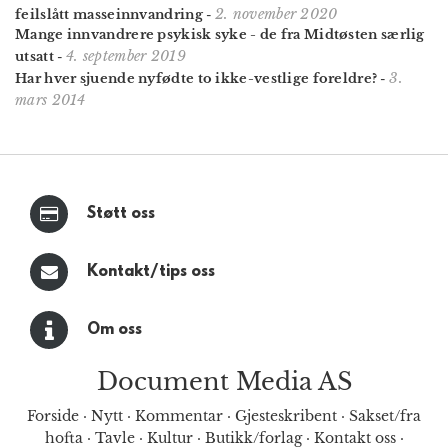
2. november 2020
feilslått masseinnvandring
-
Mange innvandrere psykisk syke - de fra Midtøsten særlig
4. september 2019
utsatt
-
3.
Har hver sjuende nyfødte to ikke-vestlige foreldre?
-
mars 2014
Støtt oss
Kontakt/tips oss
Om oss
Document Media AS
Forside
·
Nytt
·
Kommentar
·
Gjesteskribent
·
Sakset/fra
hofta
·
Tavle
·
Kultur
·
Butikk/forlag
·
Kontakt oss
·