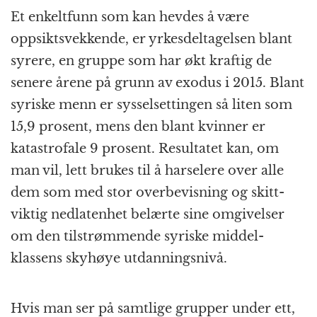
Et enkeltfunn som kan hevdes å være
oppsikts­vekkende, er yrkes­deltagelsen blant
syrere, en gruppe som har økt kraftig de
senere årene på grunn av exodus i 2015. Blant
syriske menn er syssel­settingen så liten som
15,9 prosent, mens den blant kvinner er
katastrofale 9 prosent. Resultatet kan, om
man vil, lett brukes til å harselere over alle
dem som med stor over­bevisning og skitt­
viktig nedlatenhet belærte sine omgivelser
om den tilstrømmende syriske middel­
klassens skyhøye utdannings­nivå.
Hvis man ser på samtlige grupper under ett,