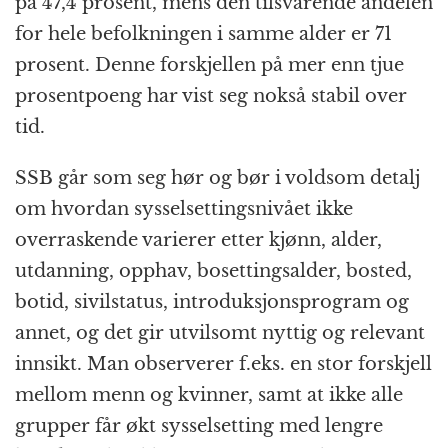
på 47,4 prosent, mens den tilsvarende andelen
for hele befolkningen i samme alder er 71
prosent. Denne forskjellen på mer enn tjue
prosent­poeng har vist seg nokså stabil over
tid.
SSB går som seg hør og bør i voldsom detalj
om hvordan syssel­settings­nivået ikke
overraskende varierer etter kjønn, alder,
utdanning, opphav, bosettings­alder, bosted,
botid, sivilstatus, introduksjons­program og
annet, og det gir utvilsomt nyttig og relevant
innsikt. Man observerer f.eks. en stor forskjell
mellom menn og kvinner, samt at ikke alle
grupper får økt syssel­setting med lengre