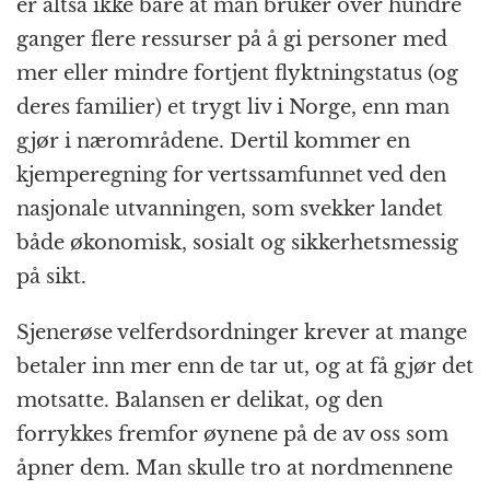
er altså ikke bare at man bruker over hundre
ganger flere ressurser på å gi personer med
mer eller mindre fortjent flyktning­status (og
deres familier) et trygt liv i Norge, enn man
gjør i nærområdene. Dertil kommer en
kjempe­regning for verts­samfunnet ved den
nasjonale utvanningen, som svekker landet
både økonomisk, sosialt og sikkerhets­messig
på sikt.
Sjenerøse velferdsordninger krever at mange
betaler inn mer enn de tar ut, og at få gjør det
motsatte. Balansen er delikat, og den
forrykkes fremfor øynene på de av oss som
åpner dem. Man skulle tro at nordmennene