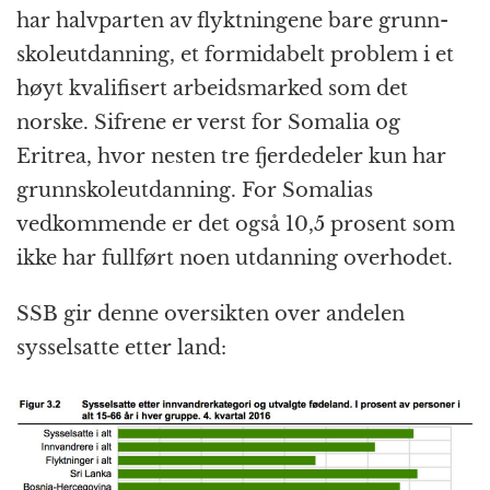
har halvparten av flyktningene bare grunn­
skole­utdanning, et formidabelt problem i et
høyt kvalifisert arbeids­marked som det
norske. Sifrene er verst for Somalia og
Eritrea, hvor nesten tre fjerdedeler kun har
grunn­skole­utdanning. For Somalias
vedkommende er det også 10,5 prosent som
ikke har fullført noen utdanning overhodet.
SSB gir denne oversikten over andelen
syssel­satte etter land: