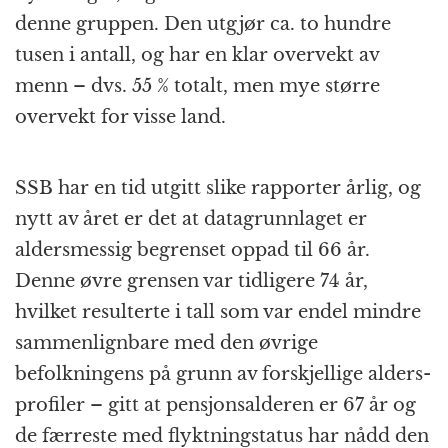
denne gruppen. Den utgjør ca. to hundre
tusen i antall, og har en klar overvekt av
menn – dvs. 55 % totalt, men mye større
overvekt for visse land.
SSB har en tid utgitt slike rapporter årlig, og
nytt av året er det at data­grunn­laget er
alders­messig begrenset oppad til 66 år.
Denne øvre grensen var tidligere 74 år,
hvilket resulterte i tall som var endel mindre
sammenlign­bare med den øvrige
befolkningens på grunn av forskjellige alders­
profiler – gitt at pensjons­alderen er 67 år og
de færreste med flyktning­status har nådd den