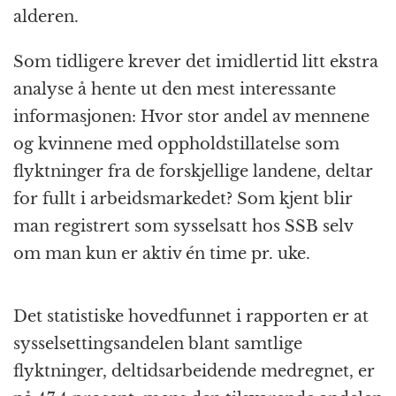
alderen.
Som tidligere krever det imidlertid litt ekstra
analyse å hente ut den mest interessante
informasjonen: Hvor stor andel av mennene
og kvinnene med oppholds­tillatelse som
flyktninger fra de forskjellige landene, deltar
for fullt i arbeids­markedet? Som kjent blir
man registrert som syssel­satt hos SSB selv
om man kun er aktiv én time pr. uke.
Det statistiske hovedfunnet i rapporten er at
syssel­settings­andelen blant samtlige
flyktninger, deltids­arbeidende medregnet, er