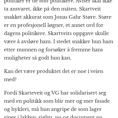
politiker er de
blitt
politikere. Aviser skal ikke
ta ansvaret, ikke på den måten. Skartveit
snakket akkurat som Jonas Gahr Støre. Støre
er en profesjonell løgner, et annet ord for
dagens politikere. Skartveits oppgave skulle
være å avsløre ham. I stedet snakker hun ham
etter munnen og forsøker å fremme hans
muligheter så godt hun kan.
Kan det være produktet det er noe i veien
med?
Fordi Skarteveit og VG har solidarisert seg
med en politikk som blir mer og mer fasade
og hykleri, må hun angripe de som lager
riper i lakken: rights. no og document.no.