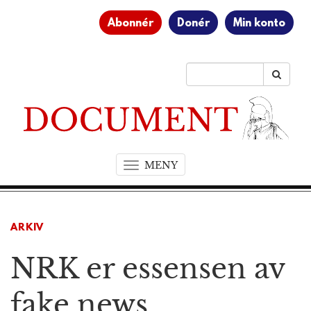
Abonnér
Donér
Min konto
MENY
T
o
g
g
ARKIV
l
e
NRK er essensen av
n
a
v
fake news
i