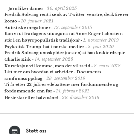
30. april 2025
– Jørn liker damer
-
Fredrik Solvang rent i senk av Twitter-venstre, deaktiverer
10. januar 2021
konto
-
12. september 2015
Autistiske megafoner
-
Kan vi ut fra dagens situasjon si at Anne Enger Lahnstein
1. november 2019
står i en høyrepopulistisk tradisjon?
-
3. juni 2020
Psykotisk Trump-hat i norske medier
-
Fredrik Solvang unnskylder (nesten) at han krakterdrepte
14. september 2025
Charlie Kirk
-
8. mars 2018
Korreksjon vil komme, men det vil ta tid
-
Litt mer om hvordan vi arbeider - Documents
28. september 2019
samfunnsoppdrag
-
Ti år etter 22. juli er «debatten» mer fordummende og
14. februar 2021
fordømmende enn før
-
28. desember 2018
Hestesko eller halvmåne?
-
Støtt oss