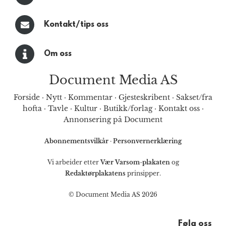
Kontakt/tips oss
Om oss
Document Media AS
Forside
·
Nytt
·
Kommentar
·
Gjesteskribent
·
Sakset/fra
hofta
·
Tavle
·
Kultur
·
Butikk/forlag
·
Kontakt oss
·
Annonsering på Document
Abonnementsvilkår
·
Personvernerklæring
Vi arbeider etter
Vær Varsom-plakaten
og
Redaktørplakatens
prinsipper.
© Document Media AS 2026
Følg oss