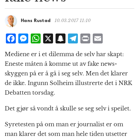
g
a
t
10.03.2017 11:10
Hans Rustad
i
o
F
M
W
X
S
T
P
E
n
a
e
h
n
el
ri
m
Mediene er i et dilemma de selv har skapt:
c
ss
at
a
e
n
ai
Eneste måten å komme ut av fake news-
e
e
s
p
g
t
l
skyggen på er å gå i seg selv. Men det klarer
b
n
A
c
r
de ikke. Ingunn Solheim illustrerte det i NRK
o
g
p
h
a
Debatten torsdag.
o
e
p
at
m
k
r
Det gjør så vondt å skulle se seg selv i speilet.
Syretesten på om man er journalist er om
man klarer det som man hele tiden utsetter