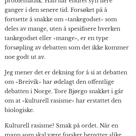
problematisk. Han har endret syn flere
ganger i den senere tid. Forsøket på å
fortsette å snakke om «tankegodset» som
deles av mange, uten å spesifisere hverken
tankegodset eller «mange», er en type
forsøpling av debatten som det ikke kommer
noe godt ut av.
Jeg mener det er dekning for å si at debatten
om «Breivik» har ødelagt den offentlige
debatten i Norge. Tore Bjørgo snakket i går
om at «kulturell rasisme» har erstattet den
biologiske.
Kulturell rasisme? Smak på ordet. Når en
mann som skal være forsker benytter slike