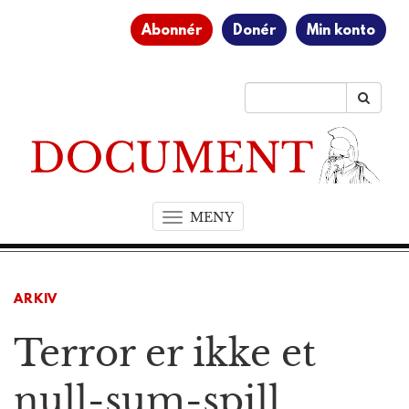
Abonnér
Donér
Min konto
MENY
T
o
g
g
ARKIV
l
e
Terror er ikke et
n
a
v
null-sum-spill
i