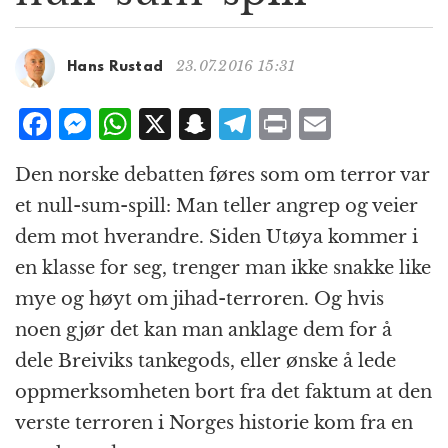
g
a
t
23.07.2016 15:31
Hans Rustad
i
o
F
M
W
X
S
T
P
E
n
a
e
h
n
el
ri
m
Den norske debatten føres som om terror var
c
ss
at
a
e
n
ai
et null-sum-spill: Man teller angrep og veier
e
e
s
p
g
t
l
dem mot hverandre. Siden Utøya kommer i
b
n
A
c
r
en klasse for seg, trenger man ikke snakke like
o
g
p
h
a
mye og høyt om jihad-terroren. Og hvis
o
e
p
at
m
noen gjør det kan man anklage dem for å
k
r
dele Breiviks tankegods, eller ønske å lede
oppmerksomheten bort fra det faktum at den
verste terroren i Norges historie kom fra en