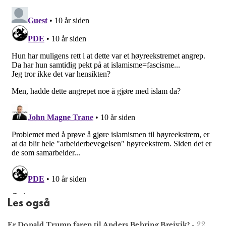
Les også
22.
Er Donald Trump faren til Anders Behring Breivik?
-