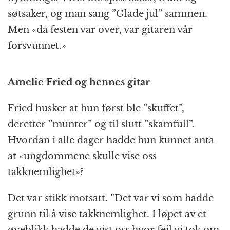
søtsaker, og man sang ”Glade jul” sammen.
Men «da festen var over, var gitaren vår
forsvunnet.»
Amelie Fried og hennes gitar
Fried husker at hun først ble ”skuffet”,
deretter ”munter” og til slutt ”skamfull”.
Hvordan i alle dager hadde hun kunnet anta
at «ungdommene skulle vise oss
takknemlighet»?
Det var stikk motsatt. ”Det var vi som hadde
grunn til å vise takknemlighet. I løpet av et
øyeblikk hadde de vist oss hvor feil vi tok om