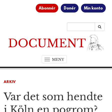
Abonnér
Donér
Min konto
MENY
T
o
g
g
ARKIV
l
e
Var det som hendte
n
a
v
i Köln en pogrom?
i