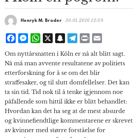
g
a
t
30.01.2016 12:39
Henryk M. Broder
i
o
F
M
W
X
S
T
P
E
n
a
e
h
n
el
ri
m
Om nyttårsnatten i Köln er nå alt blitt sagt.
c
ss
at
a
e
n
ai
Nå må man avvente resultatene av politiets
e
e
s
p
g
t
l
etterforskning for å se om det blir
b
n
A
c
r
straffesaker, og til slutt domfellelser. Det kan
o
g
p
h
a
ta sin tid. Tid nok til å tenke igjennom noe
o
e
p
at
m
påfallende som hittil ikke er blitt behandlet:
k
r
Hvordan kan det ha seg at de mest absurde
og kvinnefiendtlige kommentarene er skrevet
av kvinner med større forståelse for