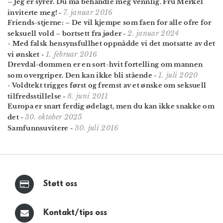
– Jeg er syrer. Du må behandle meg vennlig. Fru Merkel
7. januar 2016
inviterte meg!
-
Friends-stjerne: – De vil kjempe som faen for alle ofre for
2. januar 2024
seksuell vold – bortsett fra jøder
-
- Med falsk hensynsfullhet oppnådde vi det motsatte av det
1. februar 2016
vi ønsket
-
Drevdal-dommen er en sort-hvit fortelling om mannen
1. juli 2020
som overgriper. Den kan ikke bli stående
-
- Voldtekt trigges først og fremst av et ønske om seksuell
8. juni 2011
tilfredsstillelse
-
Europa er snart ferdig ødelagt, men du kan ikke snakke om
30. oktober 2025
det
-
30. juli 2016
Samfunnsuvitere
-
Støtt oss
Kontakt/tips oss