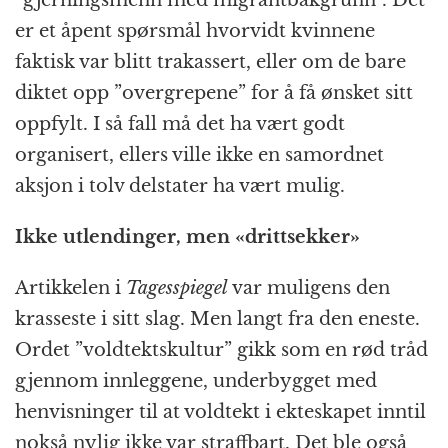
er et åpent spørsmål hvorvidt kvinnene
faktisk var blitt trakassert, eller om de bare
diktet opp ”overgrepene” for å få ønsket sitt
oppfylt. I så fall må det ha vært godt
organisert, ellers ville ikke en samordnet
aksjon i tolv delstater ha vært mulig.
Ikke utlendinger, men «drittsekker»
Artikkelen i
Tagesspiegel
var muligens den
krasseste i sitt slag. Men langt fra den eneste.
Ordet ”voldtektskultur” gikk som en rød tråd
gjennom innleggene, underbygget med
henvisninger til at voldtekt i ekteskapet inntil
nokså nylig ikke var straffbart. Det ble også