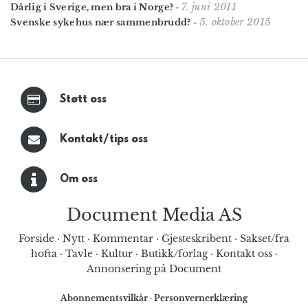
7. juni 2011
Dårlig i Sverige, men bra i Norge?
-
5. oktober 2015
Svenske sykehus nær sammenbrudd?
-
Støtt oss
Kontakt/tips oss
Om oss
Document Media AS
Forside
·
Nytt
·
Kommentar
·
Gjesteskribent
·
Sakset/fra
hofta
·
Tavle
·
Kultur
·
Butikk/forlag
·
Kontakt oss
·
Annonsering på Document
Abonnementsvilkår
·
Personvernerklæring