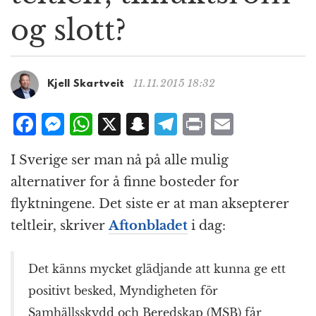
g
og slott?
a
t
i
o
11.11.2015 18:32
Kjell Skartveit
n
F
M
W
X
S
T
P
E
a
e
h
n
el
ri
m
I Sverige ser man nå på alle mulig
c
ss
at
a
e
n
ai
alternativer for å finne bosteder for
e
e
s
p
g
t
l
flyktningene. Det siste er at man aksepterer
b
n
A
c
r
teltleir, skriver
Aftonbladet
i dag:
o
g
p
h
a
o
e
p
at
m
Det känns mycket glädjande att kunna ge ett
k
r
positivt besked, Myndigheten för
Samhällsskydd och Beredskap (MSB) får