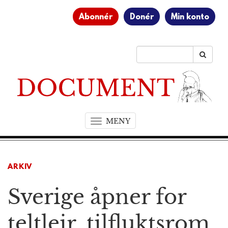
Abonnér
Donér
Min konto
MENY
T
o
g
g
ARKIV
l
e
Sverige åpner for
n
a
v
teltleir, tilfluktsrom
i