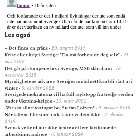
Les også
29. august 2014
– Det finns en gräns
-
21.
Krise eller krig i Sverige: "Du må forberede deg selv"
-
mai 2018
18.
Det går på stumpene løs i Sverige, MSB slår alarm
-
november 2015
Myndighetene advarer: Sveriges mobilnett kan bli slått ut i
9. oktober 2022
vinter
-
Sverigedemokraterna vil ha full asylstopp fra tredje verden
13. mars 2022
under Ukraina-krigen
-
9. oktober 2016
-Var ska alla flyktingar bo, Stefan Löfven?
-
2. oktober
Når tallene blir store nok, fatter vi dem ikke
-
2019
Svensk velferd blir ikke bedre av flere lavtlønnede
6. januar 2024
arbeids­innvandrere
-