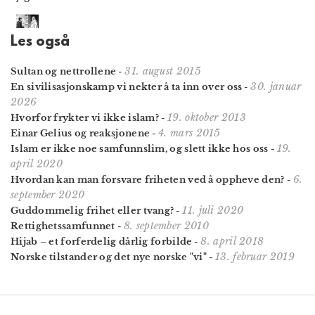
Les også
31. august 2015
Sultan og nettrollene
-
30. januar
En sivilisasjons­kamp vi nekter å ta inn over oss
-
2026
19. oktober 2013
Hvorfor frykter vi ikke islam?
-
4. mars 2015
Einar Gelius og reaksjonene
-
19.
Islam er ikke noe samfunnslim, og slett ikke hos oss
-
april 2020
6.
Hvordan kan man forsvare friheten ved å oppheve den?
-
september 2020
11. juli 2020
Guddommelig frihet eller tvang?
-
8. september 2010
Rettighetssamfunnet
-
8. april 2018
Hijab – et forferdelig dårlig forbilde
-
13. februar 2019
Norske tilstander og det nye norske "vi"
-