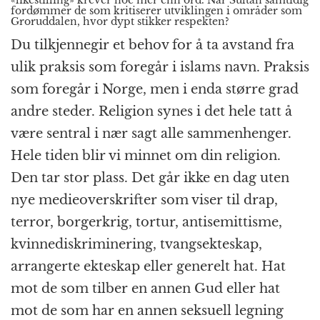
«likestilling» krever noe mer enn ord. Når Sultan samtidig
fordømmer de som kritiserer utviklingen i områder som
Groruddalen, hvor dypt stikker respekten?
Du tilkjennegir et behov for å ta avstand fra
ulik praksis som foregår i islams navn. Praksis
som foregår i Norge, men i enda større grad
andre steder. Religion synes i det hele tatt å
være sentral i nær sagt alle sammenhenger.
Hele tiden blir vi minnet om din religion.
Den tar stor plass. Det går ikke en dag uten
nye medieoverskrifter som viser til drap,
terror, borgerkrig, tortur, antisemittisme,
kvinnediskriminering, tvangsekteskap,
arrangerte ekteskap eller generelt hat. Hat
mot de som tilber en annen Gud eller hat
mot de som har en annen seksuell legning