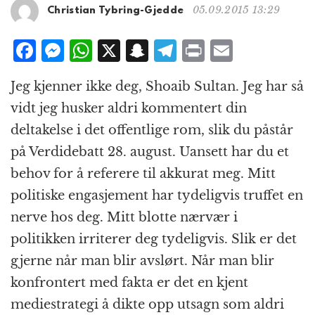
g
05.09.2015 13:29
Christian Tybring-Gjedde
a
t
F
M
W
X
S
T
P
E
i
a
e
h
n
el
ri
m
o
Jeg kjenner ikke deg, Shoaib Sultan. Jeg har så
n
c
ss
at
a
e
n
ai
vidt jeg husker aldri kommentert din
e
e
s
p
g
t
l
deltakelse i det offentlige rom, slik du påstår
b
n
A
c
r
på Verdidebatt 28. august. Uansett har du et
o
g
p
h
a
behov for å referere til akkurat meg. Mitt
o
e
p
at
m
politiske engasjement har tydeligvis truffet en
k
r
nerve hos deg. Mitt blotte nærvær i
politikken irriterer deg tydeligvis. Slik er det
gjerne når man blir avslørt. Når man blir
konfrontert med fakta er det en kjent
mediestrategi å dikte opp utsagn som aldri