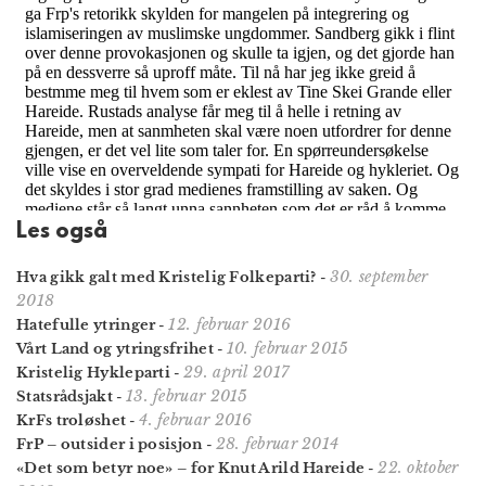
Les også
30. september
Hva gikk galt med Kristelig Folkeparti?
-
2018
12. februar 2016
Hatefulle ytringer
-
10. februar 2015
Vårt Land og ytringsfrihet
-
29. april 2017
Kristelig Hykleparti
-
13. februar 2015
Statsrådsjakt
-
4. februar 2016
KrFs troløshet
-
28. februar 2014
FrP – outsider i posisjon
-
22. oktober
«Det som betyr noe» – for Knut Arild Hareide
-