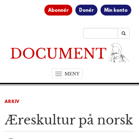
Abonnér
Donér
Min konto
MENY
T
o
g
g
ARKIV
l
e
Æreskultur på norsk
n
a
v
i