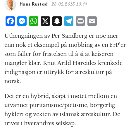
g
23.02.2015 10:44
Hans Rustad
a
t
F
M
W
X
S
T
P
E
i
a
e
h
n
el
ri
m
o
Uthengningen av Per Sandberg er noe mer
n
c
ss
at
a
e
n
ai
enn nok et eksempel på mobbing av en FrP’er
e
e
s
p
g
t
l
som faller for fristelsen til å si at keiseren
b
n
A
c
r
mangler klær. Knut Arild Hareides krenkede
o
g
p
h
a
indignasjon er uttrykk for æreskultur på
o
e
p
at
m
norsk.
k
r
Det er en hybrid, skapt i møtet mellom en
utvannet puritanisme/pietisme, borgerlig
hykleri og vekten av islamsk æreskultur. De
trives i hverandres selskap.