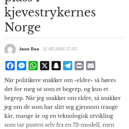
g
kjevestrykernes
a
t
Norge
i
o
n
11.05.2013 17:35
Jane Doe
F
M
W
X
S
T
P
E
a
e
h
n
el
ri
m
Når politikere snakker om «eldre» så høres
c
ss
at
a
e
n
ai
det for meg ut som et begrep, og kun et
e
e
s
p
g
t
l
begrep. Når jeg snakker om eldre, så snakker
b
n
A
c
r
jeg om de som har slitt seg gjennom trange
o
g
p
h
a
kår, mange år og en teknologisk utvikling
o
e
p
at
m
som tar pusten selv fra en 72-modell, men