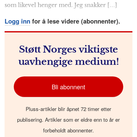
k
r
som likevel henger med. Jeg snakker […]
Logg inn
for å lese videre (abonnenter).
Støtt Norges viktigste
uavhengige medium!
Bli abonnent
Pluss-artikler blir åpnet 72 timer etter
publisering. Artikler som er eldre enn to år er
forbeholdt abonnenter.