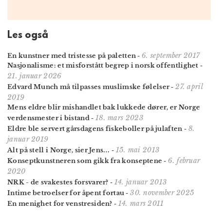
Les også
6. september 2017
En kunstner med tristesse på paletten
-
Nasjonalisme: et misforstått begrep i norsk offentlighet
-
21. januar 2026
27. april
Edvard Munch må tilpasses muslimske følelser
-
2019
Mens eldre blir mishandlet bak lukkede dører, er Norge
18. mars 2023
verdensmester i bistand
-
8.
Eldre ble servert gårsdagens fiskeboller på julaften
-
januar 2019
15. mai 2013
Alt på stell i Norge, sier Jens…
-
6. februar
Konseptkunstneren som gikk fra konseptene
-
2020
14. januar 2013
NRK - de svakestes forsvarer?
-
30. november 2025
Intime betroelser for åpent fortau
-
14. mars 2011
En menighet for venstresiden?
-