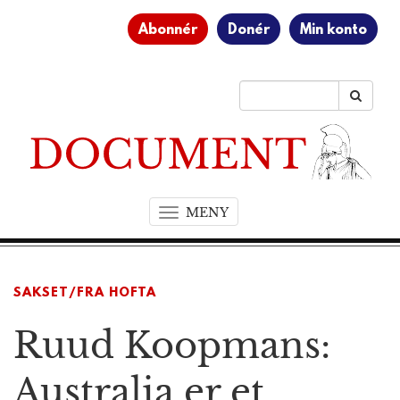
Abonnér
Donér
Min konto
MENY
T
o
g
g
SAKSET/FRA HOFTA
l
e
Ruud Koopmans:
n
a
v
Australia er et
i