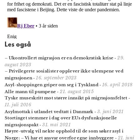
Les også
29.
– Ukontrollert migrasjon er en demokratisk krise
-
august 2023
– Privilegerte sosialister opp­lever ikke ulempene ved
16. september 2023
migrasjonen
-
16. april 2018
Asyl-shoppingen griper om seg i Tyskland
-
21. august 2015
Alle mann til pumpene
-
Tyske museskritt mot større innsikt på migrasjonsfeltet
-
11. juli 2016
3. juni 2021
Asylmottak i utlandet vedtatt i Danmark
-
Stortinget stemmer i dag over EUs dysfunksjonelle
31. mai 2021
migrasjonspakt
-
Høyre-utvalg vil nekte opphold til de som søker asyl i
21. juni
Norge: – Vi har et ansvar overfor egne innbyggere
-