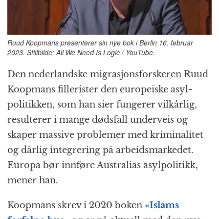
k
r
Ruud Koopmans presenterer sin nye bok i Berlin 16. februar
2023. Stillbilde: All We Need Is Logic / YouTube.
Den nederlandske migrasjons­forskeren Ruud
Koopmans fille­rister den europeiske asyl­
politikken, som han sier fungerer vilkårlig,
resulterer i mange dødsfall underveis og
skaper massive problemer med kriminalitet
og dårlig integrering på arbeids­markedet.
Europa bør innføre Australias asyl­politikk,
mener han.
Koopmans skrev i 2020 boken
«Islams