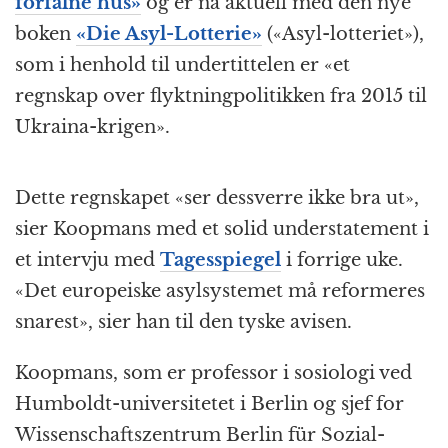
forfalne hus»
og er nå aktuell med den nye
boken
«Die Asyl-Lotterie»
(«Asyl-lotteriet»),
som i henhold til under­tittelen er «et
regnskap over flyktning­politikken fra 2015 til
Ukraina-krigen».
Dette regnskapet «ser dessverre ikke bra ut»,
sier Koopmans med et solid under­statement i
et intervju med
Tages­spiegel
i forrige uke.
«Det europeiske asyl­systemet må reformeres
snarest», sier han til den tyske avisen.
Koopmans, som er professor i sosiologi ved
Humboldt-universitetet i Berlin og sjef for
Wissen­schafts­zentrum Berlin für Sozial­