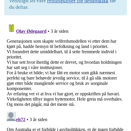
Vennligst les våre
retningslinjer for debattskikk
før
du deltar.