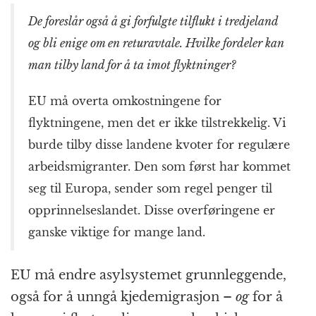
De foreslår også å gi forfulgte tilflukt i tredjeland
og bli enige om en retur­avtale. Hvilke fordeler kan
man tilby land for å ta imot flyktninger?
EU må overta omkostningene for
flyktningene, men det er ikke tilstrekkelig. Vi
burde tilby disse landene kvoter for regulære
arbeids­migranter. Den som først har kommet
seg til Europa, sender som regel penger til
opprinnelses­landet. Disse over­føringene er
ganske viktige for mange land.
EU må endre asylsystemet grunn­leggende,
også for å unngå kjede­migrasjon –
og
for å