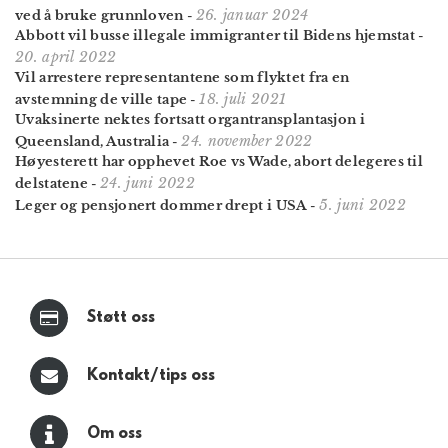
26. januar 2024
ved å bruke grunnloven
-
Abbott vil busse illegale immigranter til Bidens hjemstat
-
20. april 2022
Vil arrestere represen­tantene som flyktet fra en
18. juli 2021
avstemning de ville tape
-
Uvaksinerte nektes fortsatt organ­transplantasjon i
24. november 2022
Queensland, Australia
-
Høyesterett har opphevet Roe vs Wade, abort delegeres til
24. juni 2022
delstatene
-
5. juni 2022
Leger og pensjonert dommer drept i USA
-
Støtt oss
Kontakt/tips oss
Om oss