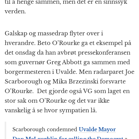
til å henge sammen, men det er en sinnssyk
verden.
Galskap og massedrap flyter over i
hverandre. Beto O’Rourke ga et eksempel på
det onsdag da han avbrøt pressekonferansen
som guvernør Greg Abbott ga sammen med
borgermesteren i Uvalde. Men radarparet Joe
Scarborough og Mika Brzezinski forsvarte
O’Rourke. Det gjorde også VG som laget en
stor sak om O’Rourke og det var ikke
vanskelig å se hvor sympatien lå.
Scarborough condemned
Uvalde Mayor
Don McLaughlin for calling the Democrat
a