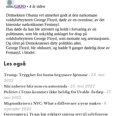
Les også
28. mai
Trump: Trygghet for barna begynner hjemme
-
2022
25. mai 2022
Når nyheter blir som en autostrada
-
27.
Politiet i Texas kommer ikke heldig fra Uvalde-forløp
-
mai 2022
8.
Migrantkrisen i NYC: What a difference a year makes
-
september 2023
Guvernøren i Texas har erklært statens rett til selvforsvar