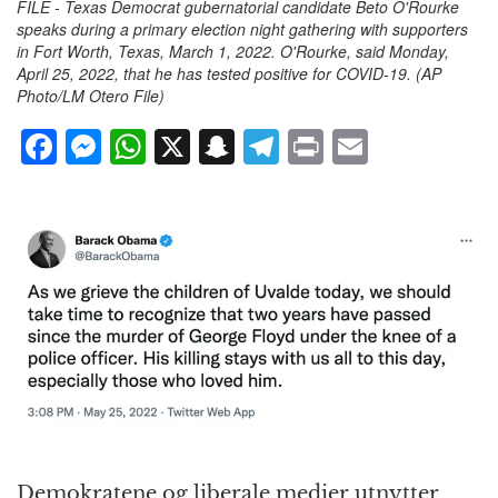
FILE - Texas Democrat gubernatorial candidate Beto O'Rourke
speaks during a primary election night gathering with supporters
in Fort Worth, Texas, March 1, 2022. O'Rourke, said Monday,
April 25, 2022, that he has tested positive for COVID-19. (AP
Photo/LM Otero File)
F
M
W
X
S
T
P
E
a
e
h
n
el
ri
m
c
ss
at
a
e
n
ai
e
e
s
p
g
t
l
b
n
A
c
r
o
g
p
h
a
o
e
p
at
m
k
r
Demokratene og liberale medier utnytter