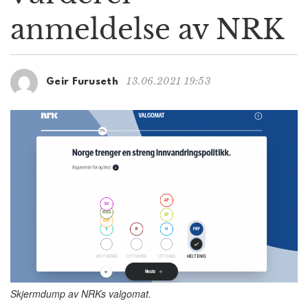
g
anmeldelse av NRK
a
t
i
o
13.06.2021 19:53
Geir Furuseth
n
Skjermdump av NRKs valgomat.