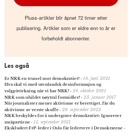
Pluss-artikler blir åpnet 72 timer etter
publisering. Artikler som er eldre enn to år er
forbeholdt abonnenter.
Les også
16. juni 2021
Er NRK en trussel mot demokratiet?
-
Hva skal vi med utenlandsk desinformasjon og
24. oktober 2021
valgpåvirkning når vi har NRK?
-
25. januar 2017
NRK som uhildet nøytral formidler?
-
Når journalister mener aktivisme er berettiget, får du
28. september 2022
aktivisme av verste skuffe
-
NRK beskyldes for å undergrave demokratiet: Ignorerer
11. september 2021
småpartiene
-
Ekskludert FrP-leder i Oslo får lederverv i Demokratene
-