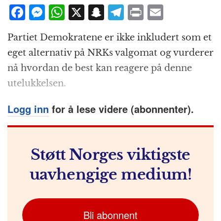
F
M
W
X
S
T
P
E
a
e
h
n
el
ri
m
Partiet Demokratene er ikke inkludert som et
c
ss
at
a
e
n
ai
eget alternativ på NRKs valgomat og vurderer
e
e
s
p
g
t
l
nå hvordan de best kan reagere på denne
b
n
A
c
r
utelukkelsen.
o
g
p
h
a
o
e
p
at
m
Logg inn
for å lese videre (abonnenter).
k
r
Støtt Norges viktigste
uavhengige medium!
Bli abonnent