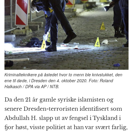
b
n
A
c
r
o
g
p
h
a
o
e
p
at
m
k
r
Kriminalteknikere på åstedet hvor to menn ble knivstukket, den
ene til døde, i Dresden den 4. oktober 2020. Foto: Roland
Halkasch / DPA via AP / NTB.
Da den 21 år gamle syriske islamisten og
senere Dresden-terroristen identifisert som
Abdullah H. slapp ut av fengsel i Tyskland i
fjor høst, visste politiet at han var svært farlig,