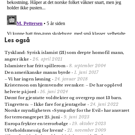
Les også
Tyskland: Syrisk islamist (21) som drepte homofil mann,
26. april 2021
angrer ikke
-
8. september 2004
Islamister har fritt spillerom
-
1. juni 2017
Den amerikanske manns byrde
-
24. januar 2018
– Vi har ingen løsning
-
Kristersson om hjemvendte svensker: – De har opplevd
16. juni 2024
helvete på jord
-
Dømt for gjentatte voldtekter og overgrep mot 13 barn.
24. juni 2022
Tingretten: – Ikke fare for gjentagelse
-
Norske myndigheters «Sympathy for the Evil» har ansvaret
9. juni 2023
for terror­angrepet 25. juni
-
19. oktober 2023
Europa frykter en terrorbølge
-
21. november 2009
Uforholdsmessig for hvem?
-