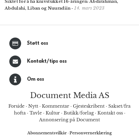
Siktet for å ha knivstukket 16-åringen: Abdirahman,
14. mars 2023
Abdulahi, Liban og Nuuradiin
-
Støtt oss
Kontakt/tips oss
Om oss
Document Media AS
Forside
·
Nytt
·
Kommentar
·
Gjesteskribent
·
Sakset/fra
hofta
·
Tavle
·
Kultur
·
Butikk/forlag
·
Kontakt oss
·
Annonsering på Document
Abonnementsvilkår
·
Personvernerklæring