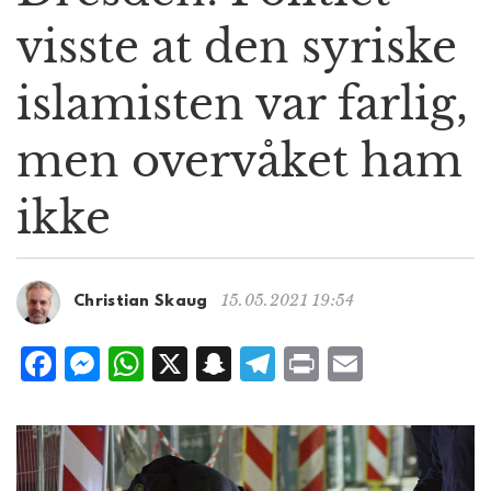
g
visste at den syriske
a
t
islamisten var farlig,
i
o
n
men overvåket ham
ikke
15.05.2021 19:54
Christian Skaug
F
M
W
X
S
T
P
E
a
e
h
n
el
ri
m
c
ss
at
a
e
n
ai
e
e
s
p
g
t
l