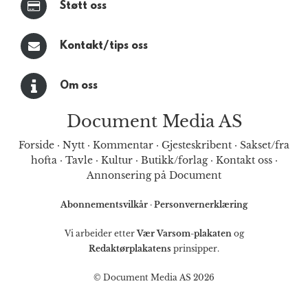
Støtt oss
Kontakt/tips oss
Om oss
Document Media AS
Forside
·
Nytt
·
Kommentar
·
Gjesteskribent
·
Sakset/fra
hofta
·
Tavle
·
Kultur
·
Butikk/forlag
·
Kontakt oss
·
Annonsering på Document
Abonnementsvilkår
·
Personvernerklæring
Vi arbeider etter
Vær Varsom-plakaten
og
Redaktørplakatens
prinsipper.
© Document Media AS 2026