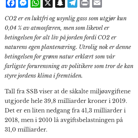
F
M
W
X
S
T
P
E
a
e
h
n
el
ri
m
CO2 er en luktfri og usynlig gass som utgjør kun
c
ss
at
a
e
n
ai
0,04 % av atmosfæren, men som likevel er
e
e
s
p
g
t
l
betingelsen for alt liv på jorden fordi CO2 er
b
n
A
c
r
naturens egen plantenæring. Utrolig nok er denne
o
g
p
h
a
betingelsen for grønn natur erklært som vår
o
e
p
at
m
farligste forurensning av politikere som tror de kan
k
r
styre jordens klima i fremtiden.
Tall fra SSB viser at de såkalte miljøavgiftene
utgjorde hele 39,8 milliarder kroner i 2019.
Det er en liten nedgang fra 41,3 milliarder i
2018, men i 2010 lå avgiftsbelastningen på
31,0 milliarder.