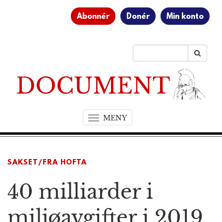
Abonnér
Donér
Min konto
MENY
T
o
g
g
SAKSET/FRA HOFTA
l
e
40 milliarder i
n
a
v
miljøavgifter i 2019
i