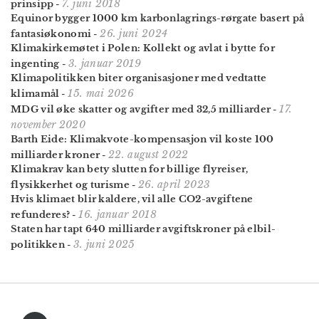
7. juni 2018
prinsipp
-
Equinor bygger 1000 km karbonlagrings-rørgate basert på
26. juni 2024
fantasiøkonomi
-
Klimakirkemøtet i Polen: Kollekt og avlat i bytte for
3. januar 2019
ingenting
-
Klimapolitikken biter organi­sa­sjoner med vedtatte
15. mai 2026
klimamål
-
17.
MDG vil øke skatter og avgifter med 32,5 milliarder
-
november 2020
Barth Eide: Klimakvote-kompensasjon vil koste 100
22. august 2022
milliarder kroner
-
Klimakrav kan bety slutten for billige flyreiser,
26. april 2023
flysikkerhet og turisme
-
Hvis klimaet blir kaldere, vil alle CO2-avgiftene
16. januar 2018
refunderes?
-
Staten har tapt 640 milliarder avgiftskroner på elbil-
3. juni 2025
politikken
-