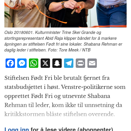
Oslo 20180601. Kulturminister Trine Skei Grande og
stortingsrepresentant Abid Raja klipper båndet for å markere
åpningen av stiftelsen Født fri sine lokaler. Shabana Rehman er
daglig leder i stiftelsen. Foto: Tore Meek / NTB
F
M
W
X
S
T
P
E
a
e
h
n
el
ri
m
Stiftelsen Født Fri ble brutalt fjernet fra
c
ss
at
a
e
n
ai
statsbudsjettet i høst. Venstre-politikerne som
e
e
s
p
g
t
l
opprettet Født Fri og utnevnte Shabana
b
n
A
c
r
Rehman til leder, kom ikke til unnsetning da
o
g
p
h
a
kritikkstormen blåste stiftelsen overende.
o
e
p
at
m
k
r
Logg inn
for å lese videre (abonnenter).