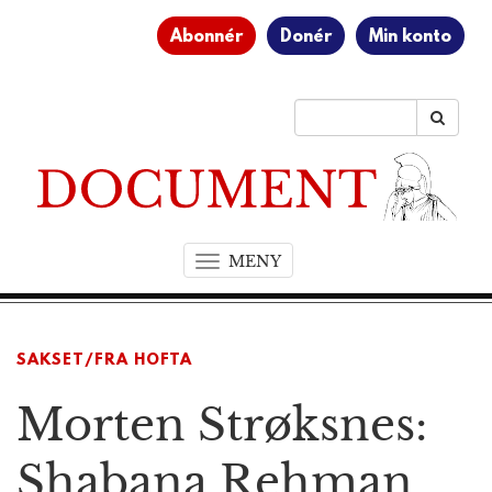
Abonnér
Donér
Min konto
MENY
T
o
g
g
SAKSET/FRA HOFTA
l
e
Morten Strøksnes:
n
a
v
Shabana Rehman
i