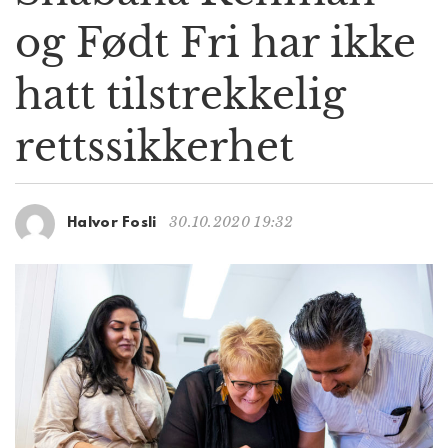
g
og Født Fri har ikke
a
t
hatt tilstrekkelig
i
o
n
retts­sikkerhet
30.10.2020 19:32
Halvor Fosli