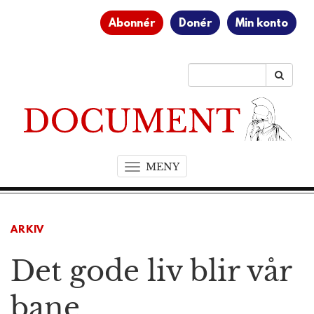
Abonnér
Donér
Min konto
MENY
T
o
g
g
ARKIV
l
e
Det gode liv blir vår
n
a
v
bane
i