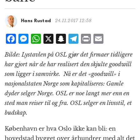
g
a
t
24.11.2017 12:58
Hans Rustad
i
o
F
M
W
X
S
T
P
E
n
a
e
h
n
el
ri
m
Bilde: Lystavlen på OSL gjør det firmaer tidligere
c
ss
at
a
e
n
ai
har gjort når de har realisert den skjulte goodwill
e
e
s
p
g
t
l
som ligger i samvirke. Nå er det «
goodwill
» i
b
n
A
c
r
nasjonalstaten Norge som kapitaliseres: Gamle
o
g
p
h
a
dyder selger Norge. OSL er noe langt mer enn en
o
e
p
at
m
sted man reiser til og fra. OSL selger en livsstil, et
k
r
budskap.
København er hva Oslo ikke kan bli: en
hovedstad bygget over århundrer med alt det