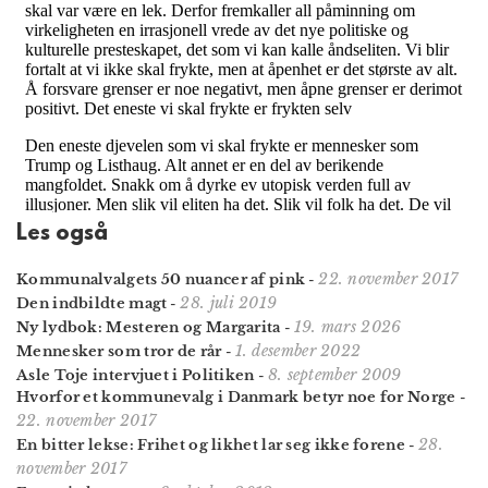
Les også
22. november 2017
Kommunalvalgets 50 nuancer af pink
-
28. juli 2019
Den indbildte magt
-
19. mars 2026
Ny lydbok: Mesteren og Margarita
-
1. desember 2022
Mennesker som tror de rår
-
8. september 2009
Asle Toje intervjuet i Politiken
-
Hvorfor et kommunevalg i Danmark betyr noe for Norge
-
22. november 2017
28.
En bitter lekse: Frihet og likhet lar seg ikke forene
-
november 2017