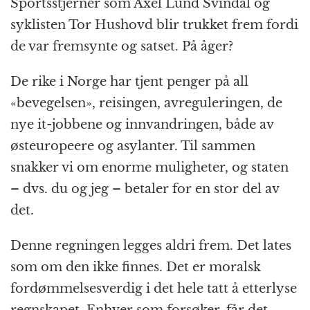
Sportsstjerner som Axel Lund Svindal og
syklisten Tor Hushovd blir trukket frem fordi
de var fremsynte og satset. På åger?
De rike i Norge har tjent penger på all
«bevegelsen», reisingen, avreguleringen, de
nye it-jobbene og innvandringen, både av
østeuropeere og asylanter. Til sammen
snakker vi om enorme muligheter, og staten
– dvs. du og jeg – betaler for en stor del av
det.
Denne regningen legges aldri frem. Det lates
som om den ikke finnes. Det er moralsk
fordømmelsesverdig i det hele tatt å etterlyse
regnskapet. Enhver som forsøker, får det