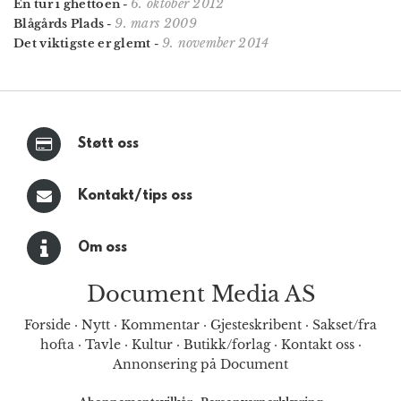
6. oktober 2012
En tur i ghettoen
-
9. mars 2009
Blågårds Plads
-
9. november 2014
Det viktigste er glemt
-
Støtt oss
Kontakt/tips oss
Om oss
Document Media AS
Forside
·
Nytt
·
Kommentar
·
Gjesteskribent
·
Sakset/fra
hofta
·
Tavle
·
Kultur
·
Butikk/forlag
·
Kontakt oss
·
Annonsering på Document