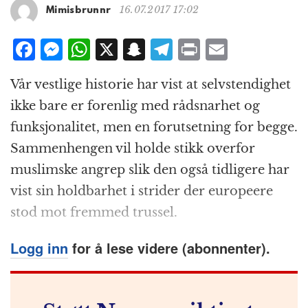
g
16.07.2017 17:02
Mimisbrunnr
a
t
F
M
W
X
S
T
P
E
i
a
e
h
n
el
ri
m
o
Vår vestlige historie har vist at selvstendighet
n
c
ss
at
a
e
n
ai
ikke bare er forenlig med rådsnarhet og
e
e
s
p
g
t
l
funksjonalitet, men en forutsetning for begge.
b
n
A
c
r
Sammenhengen vil holde stikk overfor
o
g
p
h
a
muslimske angrep slik den også tidligere har
o
e
p
at
m
vist sin holdbarhet i strider der europeere
k
r
stod mot fremmed trussel.
Logg inn
for å lese videre (abonnenter).