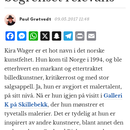
g
a
t
09.05.2017 11:48
Paul Grøtvedt
i
o
F
M
W
X
S
T
P
E
n
a
e
h
n
el
ri
m
Kira Wager er et hot navn i det norske
c
ss
at
a
e
n
ai
kunstfeltet. Hun kom til Norge i 1994, og ble
e
e
s
p
g
t
l
etterhvert en markant og ettertraktet
b
n
A
c
r
billedkunstner, kritikerrost og med stor
o
g
p
h
a
salgsappell. Ja, hun er avgjort et malertalent,
o
e
p
at
m
på sitt nivå. Nå er hun igjen på visitt i
Galleri
k
r
K på Skillebekk
, der hun mønstrer et
tyvetalls malerier. Det er tydelig at hun er
inspirert av andre kunstnere, blant annet den