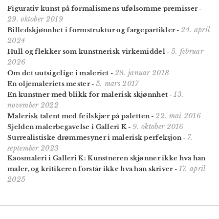
Figurativ kunst på formalismens ufølsomme premisser
-
29. oktober 2019
24. april
Billed­skjønnhet i form­struktur og farge­partikler
-
2024
5. februar
Hull og flekker som kunstnerisk virke­middel
-
2026
28. januar 2018
Om det uutsigelige i maleriet
-
5. mars 2017
En oljemaleriets mester
-
13.
En kunstner med blikk for malerisk skjønnhet
-
november 2022
22. mai 2016
Malerisk talent med feilskjær på paletten
-
9. oktober 2016
Sjelden malerbegavelse i Galleri K
-
7.
Surrealistiske drømmesyner i malerisk perfeksjon
-
september 2023
Kaosmaleri i Galleri K: Kunstneren skjønner ikke hva han
17. april
maler, og kritikeren forstår ikke hva han skriver
-
2025