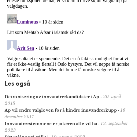
Les også
20. april
Detronisering av innvandrerkandidater i Ap
-
2015
16.
Ap vil endre valgloven for å hindre innvandrerkupp
-
desember 2011
12. september
Innvandrer­stemmene er jokeren alle vil ha
-
2023
19. august 2009