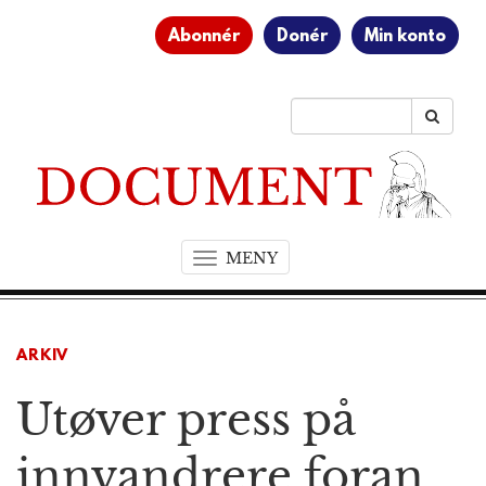
Abonnér
Donér
Min konto
MENY
T
o
g
g
ARKIV
l
e
Utøver press på
n
a
v
innvandrere foran
i