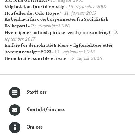
Sitt rolig og ti stille!
-
19. september 2007
Valgfusk kan føre til omvalg
-
11. januar 2017
Hva feiler det Oslo Høyre?
-
København får overborgermester fra Socialistisk
19. november 2025
Folkeparti
-
9.
Hvem tjener politisk på ikke-vestlig innvandring?
-
september 2017
En fare for demokratiet: Flere valgfornektere etter
22. september 2023
kommunevalget 2023
-
7. august 2026
Demokratiet som ble et teater
-
Støtt oss
Kontakt/tips oss
Om oss