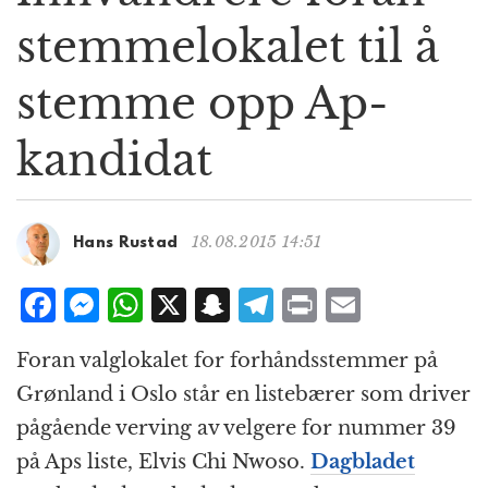
g
stemmelokalet til å
a
t
stemme opp Ap-
i
o
n
kandidat
18.08.2015 14:51
Hans Rustad
F
M
W
X
S
T
P
E
a
e
h
n
el
ri
m
Foran valglokalet for forhåndsstemmer på
c
ss
at
a
e
n
ai
Grønland i Oslo står en listebærer som driver
e
e
s
p
g
t
l
pågående verving av velgere for nummer 39
b
n
A
c
r
på Aps liste, Elvis Chi Nwoso.
Dagbladet
o
g
p
h
a