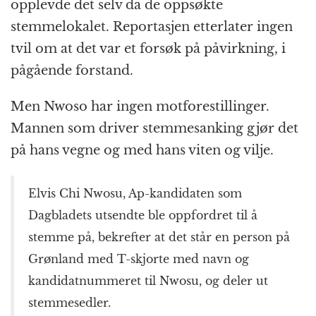
opplevde det selv da de oppsøkte
o
e
p
at
m
stemmelokalet. Reportasjen etterlater ingen
k
r
tvil om at det var et forsøk på påvirkning, i
pågående forstand.
Men Nwoso har ingen motforestillinger.
Mannen som driver stemmesanking gjør det
på hans vegne og med hans viten og vilje.
Elvis Chi Nwosu, Ap-kandidaten som
Dagbladets utsendte ble oppfordret til å
stemme på, bekrefter at det står en person på
Grønland med T-skjorte med navn og
kandidatnummeret til Nwosu, og deler ut
stemmesedler.