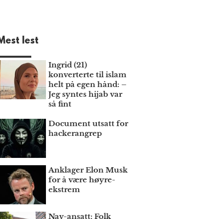
Mest lest
Ingrid (21)
konverterte til islam
helt på egen hånd: –
Jeg syntes hijab var
så fint
Document utsatt for
hackerangrep
Anklager Elon Musk
for å være høyre­
ekstrem
Nav-ansatt: Folk