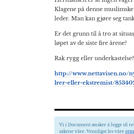
Hermansen er at ingen våger å
Klagene på denne muslimske 
leder. Man kan gjøre seg tan
Er det grunn til å tro at situ
løpet av de siste fire årene?
Rak rygg eller underkastelse?
http://www.nettavisen.no/
lrer-eller-ekstremist/8534
Vi i Document ønsker å legge til re
sakene våre. Vennligst les våre
retn