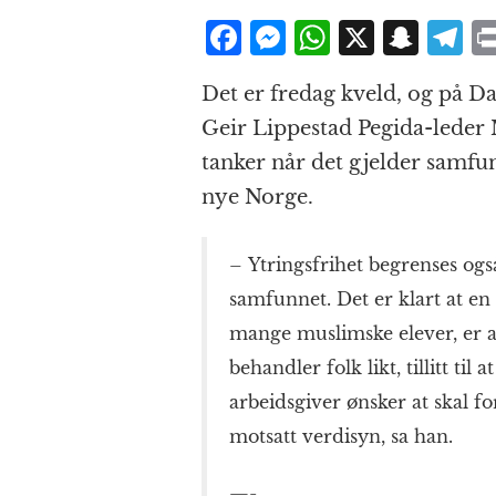
F
M
W
X
S
T
a
e
h
n
el
Det er fredag kveld, og på D
c
ss
at
a
e
Geir Lippestad Pegida-leder
e
e
s
p
g
tanker når det gjelder samfun
b
n
A
c
r
nye Norge.
o
g
p
h
a
o
e
p
at
– Ytringsfrihet begrenses ogs
k
r
samfunnet. Det er klart at en
mange muslimske elever, er avhe
behandler folk likt, tillitt ti
arbeidsgiver ønsker at skal fo
motsatt verdisyn, sa han.
—-