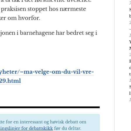
 ta tak i det førstnevnte uvesenet.
praksisen stoppet hos nærmeste
ker om hvorfor.
asjonen i barnehagene har bedret seg i
nyheter/–ma-velge-om-du-vil-vre-
029.html
tte for en interessant og høvisk debatt om
ingslinjer for debattskikk
før du deltar.