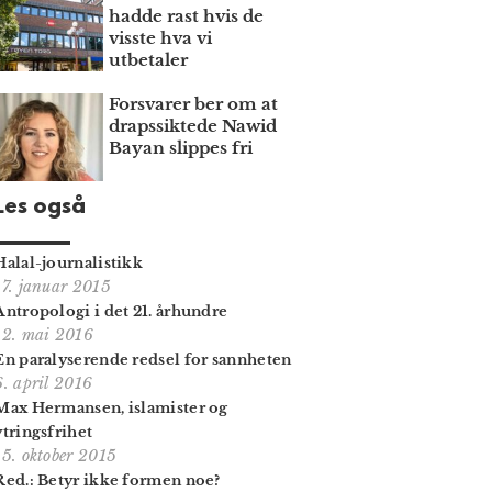
hadde rast hvis de
visste hva vi
utbetaler
Forsvarer ber om at
draps­siktede Nawid
Bayan slippes fri
Les også
Halal-journalistikk
17. januar 2015
Antropologi i det 21. århundre
12. mai 2016
En paralyserende redsel for sannheten
6. april 2016
Max Hermansen, islamister og
ytringsfrihet
15. oktober 2015
Red.: Betyr ikke formen noe?