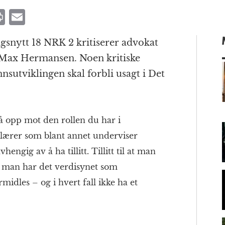
P
E
ri
m
agsnytt 18 NRK 2 kritiserer advokat
n
ai
 Max Hermansen. Noen kritiske
t
l
nsutviklingen skal forbli usagt i Det
m
å opp mot den rollen du har i
 lærer som blant annet underviser
ngig av å ha tillitt. Tillitt til at man
l at man har det verdisynet som
rmidles – og i hvert fall ikke ha et