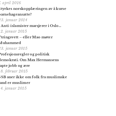
7. april 2016
Styrkes norskopplæringen av å kurse
barnehageansatte?
23. januar 2014
- Anti-islamister marsjerer i Oslo...
12. januar 2015
Ytringsvett – eller Mao møter
Muhammed
23. januar 2015
Profesjonsregler og politisk
demokrati. Om Max Hermansens
tapte jobb og ære
18. februar 2015
SSB aner ikke om folk fra muslimske
land er muslimer
14. januar 2015