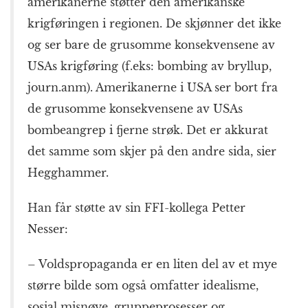
amerikanerne støtter den amerikanske
krigføringen i regionen. De skjønner det ikke
og ser bare de grusomme konsekvensene av
USAs krigføring (f.eks: bombing av bryllup,
journ.anm). Amerikanerne i USA ser bort fra
de grusomme konsekvensene av USAs
bombeangrep i fjerne strøk. Det er akkurat
det samme som skjer på den andre sida, sier
Hegghammer.
Han får støtte av sin FFI-kollega Petter
Nesser:
– Voldspropaganda er en liten del av et mye
større bilde som også omfatter idealisme,
sosial misnøye, gruppeprosesser og