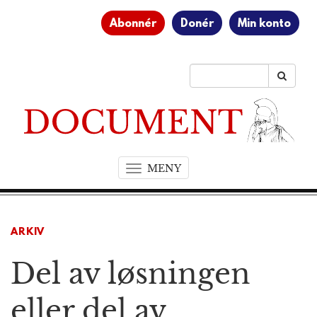
Abonnér
Donér
Min konto
MENY
T
o
g
g
ARKIV
l
e
Del av løsningen
n
a
v
eller del av
i