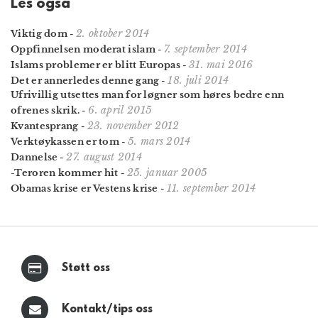
Les også
2. oktober 2014
Viktig dom
-
7. september 2014
Oppfinnelsen moderat islam
-
31. mai 2016
Islams problemer er blitt Europas
-
18. juli 2014
Det er annerledes denne gang
-
Ufrivillig utsettes man for løgner som høres bedre enn
6. april 2015
ofrenes skrik.
-
23. november 2012
Kvantesprang
-
5. mars 2014
Verktøykassen er tom
-
27. august 2014
Dannelse
-
25. januar 2005
-Teroren kommer hit
-
11. september 2014
Obamas krise er Vestens krise
-
Støtt oss
Kontakt/tips oss