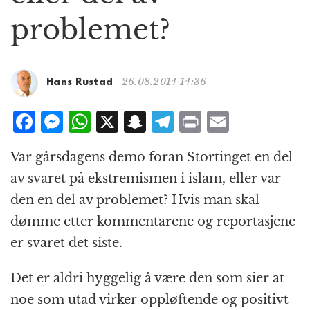
g
problemet?
a
t
i
o
26.08.2014 14:36
Hans Rustad
n
F
M
W
X
S
T
P
E
a
e
h
n
el
ri
m
Var gårsdagens demo foran Stortinget en del
c
ss
at
a
e
n
ai
av svaret på ekstremismen i islam, eller var
e
e
s
p
g
t
l
den en del av problemet? Hvis man skal
b
n
A
c
r
dømme etter kommentarene og reportasjene
o
g
p
h
a
er svaret det siste.
o
e
p
at
m
k
r
Det er aldri hyggelig å være den som sier at
noe som utad virker oppløftende og positivt