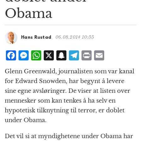
g
Obama
a
t
i
o
06.08.2014 10:55
Hans Rustad
n
F
M
W
X
S
T
P
E
a
e
h
n
el
ri
m
Glenn Greenwald, journalisten som var kanal
c
ss
at
a
e
n
ai
for Edward Snowden, har begynt å levere
e
e
s
p
g
t
l
sine egne avsløringer. De viser at listen over
b
n
A
c
r
mennesker som kan tenkes å ha selv en
o
g
p
h
a
hypotetisk tilknytning til terror, er doblet
o
e
p
at
m
under Obama.
k
r
Det vil si at myndighetene under Obama har