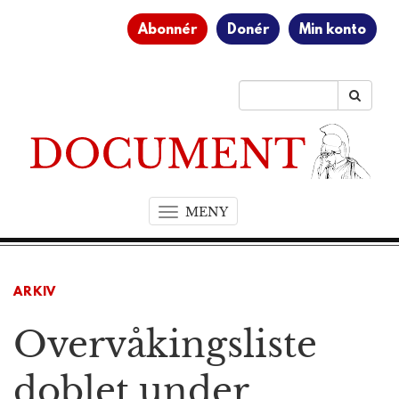
Abonnér
Donér
Min konto
MENY
T
o
g
g
ARKIV
l
e
Overvåkingsliste
n
a
v
doblet under
i