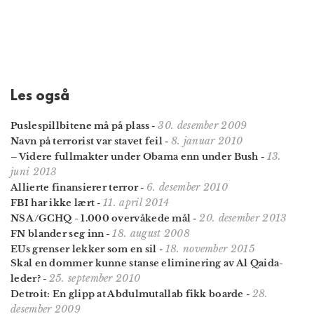
Les også
30. desember 2009
Puslespillbitene må på plass
-
8. januar 2010
Navn på terrorist var stavet feil
-
13.
– Videre fullmakter under Obama enn under Bush
-
juni 2013
6. desember 2010
Allierte finansierer terror
-
11. april 2014
FBI har ikke lært
-
20. desember 2013
NSA/GCHQ - 1.000 overvåkede mål
-
18. august 2008
FN blander seg inn
-
18. november 2015
EUs grenser lekker som en sil
-
Skal en dommer kunne stanse eliminering av Al Qaida-
25. september 2010
leder?
-
28.
Detroit: En glipp at Abdulmutallab fikk boarde
-
desember 2009