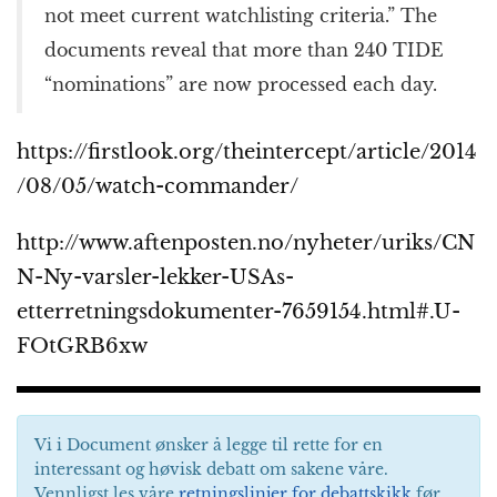
not meet current watchlisting criteria.” The
documents reveal that more than 240 TIDE
“nominations” are now processed each day.
https://firstlook.org/theintercept/article/2014
/08/05/watch-commander/
http://www.aftenposten.no/nyheter/uriks/CN
N-Ny-varsler-lekker-USAs-
etterretningsdokumenter-7659154.html#.U-
FOtGRB6xw
Vi i Document ønsker å legge til rette for en
interessant og høvisk debatt om sakene våre.
Vennligst les våre
retningslinjer for debattskikk
før