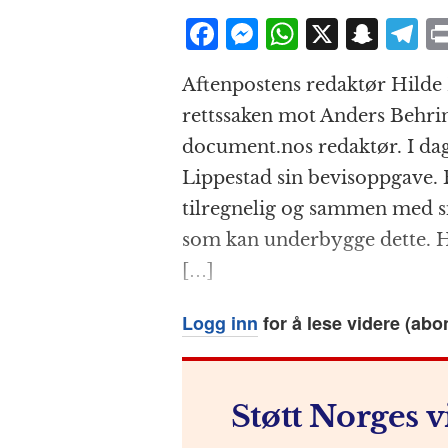
F
M
W
X
S
T
a
e
h
n
el
Aftenpostens redaktør Hilde 
c
ss
at
a
e
rettssaken mot Anders Behri
e
e
s
p
g
document.nos redaktør. I dag
b
n
A
c
r
Lippestad sin bevisoppgave. 
o
g
p
h
a
tilregnelig og sammen med si
o
e
p
at
som kan underbygge dette. Ha
k
r
[…]
Logg inn
for å lese videre (abo
Støtt Norges v