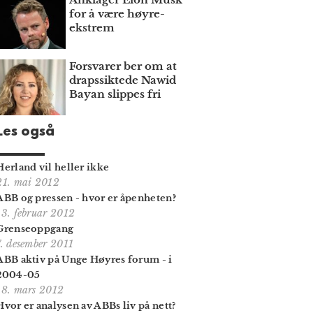
for å være høyre­
ekstrem
Forsvarer ber om at
draps­siktede Nawid
Bayan slippes fri
Les også
Herland vil heller ikke
21. mai 2012
ABB og pressen - hvor er åpenheten?
13. februar 2012
Grenseoppgang
7. desember 2011
ABB aktiv på Unge Høyres forum - i
2004-05
18. mars 2012
Hvor er analysen av ABBs liv på nett?