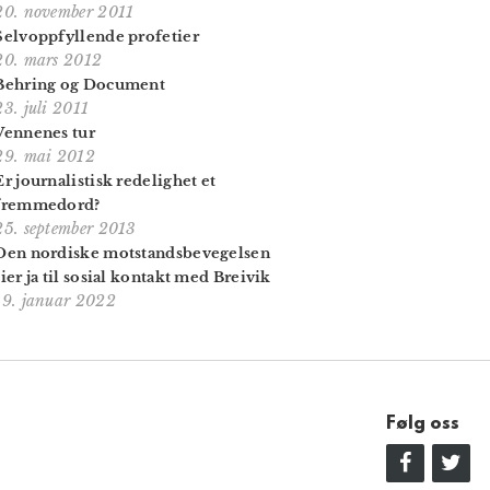
20. november 2011
Selvoppfyllende profetier
20. mars 2012
Behring og Document
23. juli 2011
Vennenes tur
29. mai 2012
Er journalistisk redelighet et
fremmedord?
25. september 2013
Den nordiske motstands­bevegelsen
sier ja til sosial kontakt med Breivik
19. januar 2022
Følg oss