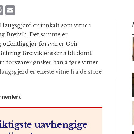
P
E
ri
m
Haugsgjerd er innkalt som vitne i
n
ai
ng Breivik. Det samme er
t
l
 offentliggjør forsvarer Geir
Behring Breivik ønsker å bli dømt
n forsvarer ønsker han å føre vitner
m
ugsgjerd er eneste vitne fra de store
nnenter).
iktigste uavhengige