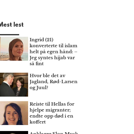
Mest lest
Ingrid (21)
konverterte til islam
helt på egen hånd: –
Jeg syntes hijab var
så fint
Hvor ble det av
Jagland, Rød-Larsen
og Juul?
Reiste til Hellas for
hjelpe migranter;
endte opp død i en
koffert
Anklager Elon Musk