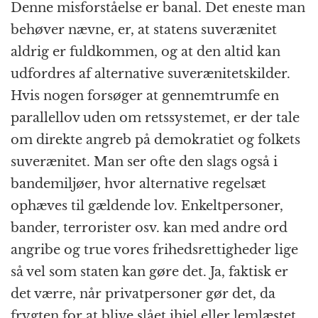
Denne misforståelse er banal. Det eneste man
behøver nævne, er, at statens suverænitet
aldrig er fuldkommen, og at den altid kan
udfordres af alternative suverænitetskilder.
Hvis nogen forsøger at gennemtrumfe en
parallellov uden om retssystemet, er der tale
om direkte angreb på demokratiet og folkets
suverænitet. Man ser ofte den slags også i
bandemiljøer, hvor alternative regelsæt
ophæves til gældende lov. Enkeltpersoner,
bander, terrorister osv. kan med andre ord
angribe og true vores frihedsrettigheder lige
så vel som staten kan gøre det. Ja, faktisk er
det værre, når privatpersoner gør det, da
frygten for at blive slået ihjel eller lemlæstet