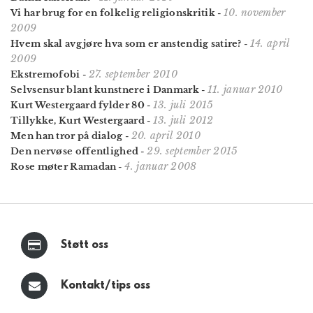
10. november
Vi har brug for en folkelig religionskritik
-
2009
14. april
Hvem skal avgjøre hva som er anstendig satire?
-
2009
27. september 2010
Ekstremofobi
-
11. januar 2010
Selvsensur blant kunstnere i Danmark
-
13. juli 2015
Kurt Westergaard fylder 80
-
13. juli 2012
Tillykke, Kurt Westergaard
-
20. april 2010
Men han tror på dialog
-
29. september 2015
Den nervøse offentlighed
-
4. januar 2008
Rose møter Ramadan
-
Støtt oss
Kontakt/tips oss