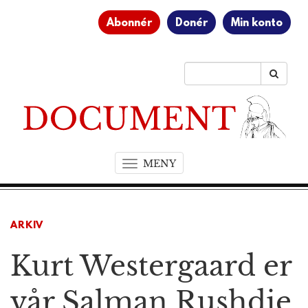
Abonnér
Donér
Min konto
MENY
T
o
g
g
ARKIV
l
e
Kurt Westergaard er
n
a
v
vår Salman Rushdie
i