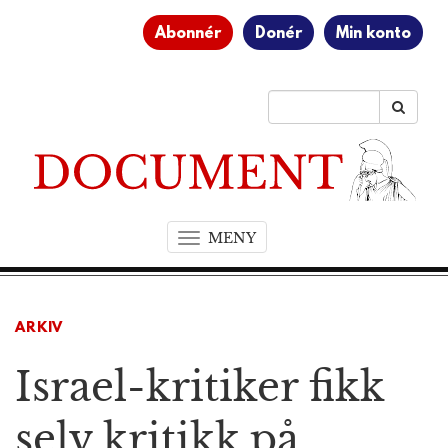
Abonnér
Donér
Min konto
MENY
T
o
g
g
ARKIV
l
e
Israel-kritiker fikk
n
a
v
selv kritikk på
i