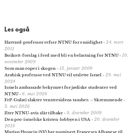
Les også
24. mars
Harvard-professor refser NTNU for ensidighet
-
2011
10.
Boikott-forslag i ferd med bli en belastning for NTNU
-
november 2009
15. januar 2009
Som man roper i skogen
-
29. mai
Arabisk professor ved NTNU vil utslette Israel
-
2024
Israels ambassade bekymret for jødiske studenter ved
6. mai 2026
NTNU
-
FrP-Gulati slakter venstresidens taushet: – Skremmende
-
5. mai 2026
9. desember 2009
Ilter NTNU-avis slår tilbake
-
20. desember
Den pro-israelske kristen-lobbyen i USA
-
2019
Marian Hussein (SV) har nominert Francesca Albanese til