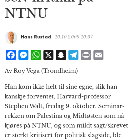
g
NTNU
a
t
i
o
10.10.2009 10:37
Hans Rustad
n
F
M
W
X
S
T
P
E
a
e
h
n
el
ri
m
Av Roy Vega (Trondheim)
c
ss
at
a
e
n
ai
e
e
s
p
g
t
l
Han kom ikke helt til sine egne, slik han
b
n
A
c
r
kanskje forventet, Harvard-professor
o
g
p
h
a
Stephen Walt, fredag 9. oktober. Seminar-
o
e
p
at
m
rekken om Palestina og Midtøsten som nå
k
r
kjøres på NTNU, og som mildt sagt/skrevet
er sterkt kritisert for politisk slagside, ble