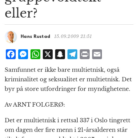
g
eller?
a
t
i
o
15.09.2009 21:51
Hans Rustad
n
F
M
W
X
S
T
P
E
a
e
h
n
el
ri
m
Samfunnet er ikke bare multietnisk, også
c
ss
at
a
e
n
ai
kriminalitet og seksualitet er multietnisk. Det
e
e
s
p
g
t
l
byr på store utfordringer for myndighetene.
b
n
A
c
r
o
g
p
h
a
Av ARNT FOLGERØ:
o
e
p
at
m
Det er multietnisk i rettsal 337 i Oslo tingrett
k
r
om dagen der fire menn i 21-årsalderen står