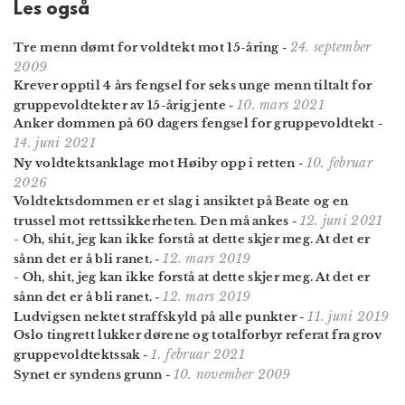
Les også
24. september
Tre menn dømt for voldtekt mot 15-åring
-
2009
Krever opptil 4 års fengsel for seks unge menn tiltalt for
10. mars 2021
gruppe­voldtekter av 15-årig jente
-
Anker dommen på 60 dagers fengsel for gruppevoldtekt
-
14. juni 2021
10. februar
Ny voldtektsanklage mot Høiby opp i retten
-
2026
Voldtekts­dommen er et slag i ansiktet på Beate og en
12. juni 2021
trussel mot retts­sikkerheten. Den må ankes
-
- Oh, shit, jeg kan ikke forstå at dette skjer meg. At det er
12. mars 2019
sånn det er å bli ranet.
-
- Oh, shit, jeg kan ikke forstå at dette skjer meg. At det er
12. mars 2019
sånn det er å bli ranet.
-
11. juni 2019
Ludvigsen nektet straffskyld på alle punkter
-
Oslo tingrett lukker dørene og totalforbyr referat fra grov
1. februar 2021
gruppe­voldtekts­sak
-
10. november 2009
Synet er syndens grunn
-